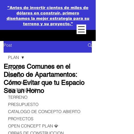
"Antes de invertir cientos de miles de
dólares en construir, primero
diseñamos la mejor estrategia para su
terreno y su proyecto."
Post
PLAN
Errores Comunes en el
PLAN
Diseño de Apartamentos:
CASAS
Cómo Evitar que tu Espacio
APARTAMENTOS
Sea un Horno
RENTABILIDAD
TERRENO
PRESUPUESTO
CATALOGO DE CONCEPTO ABIERTO
PROYECTOS
OPEN CONCEPT PLAN 💎
OBRAS DE CONSTRUCCION