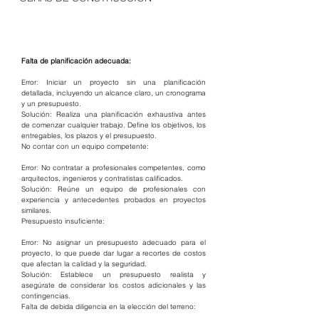
Falta de planificación adecuada:
Error: Iniciar un proyecto sin una planificación 
detallada, incluyendo un alcance claro, un cronograma 
y un presupuesto.
Solución: Realiza una planificación exhaustiva antes 
de comenzar cualquier trabajo. Define los objetivos, los 
entregables, los plazos y el presupuesto.
No contar con un equipo competente:
Error: No contratar a profesionales competentes, como 
arquitectos, ingenieros y contratistas calificados.
Solución: Reúne un equipo de profesionales con 
experiencia y antecedentes probados en proyectos 
similares.
Presupuesto insuficiente:
Error: No asignar un presupuesto adecuado para el 
proyecto, lo que puede dar lugar a recortes de costos 
que afectan la calidad y la seguridad.
Solución: Establece un presupuesto realista y 
asegúrate de considerar los costos adicionales y las 
contingencias.
Falta de debida diligencia en la elección del terreno: