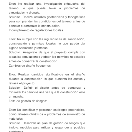
Error: No realizar una investigación exhaustiva del 
terreno, lo que puede llevar a problemas de 
cimentación y drenaje.
Solución: Realiza estudios geotécnicos y topográficos 
para comprender las condiciones del terreno antes de 
comprar o comenzar la construcción.
Incumplimiento de regulaciones locales:
Error: No cumplir con las regulaciones de zonificación, 
construcción y permisos locales, lo que puede dar 
lugar a sanciones y retrasos.
Solución: Asegúrate de que el proyecto cumpla con 
todas las regulaciones y obtén los permisos necesarios 
antes de comenzar la construcción.
Cambios de diseño frecuentes:
Error: Realizar cambios significativos en el diseño 
durante la construcción, lo que aumenta los costos y 
retrasa el proyecto.
Solución: Definir el diseño antes de comenzar y 
minimizar los cambios una vez que la construcción esté 
en marcha.
Falta de gestión de riesgos:
Error: No identificar y gestionar los riesgos potenciales, 
como retrasos climáticos o problemas de suministro de 
materiales.
Solución: Desarrolla un plan de gestión de riesgos que 
incluya medidas para mitigar y responder a posibles 
problemas.