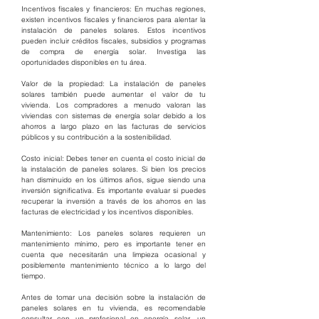
Incentivos fiscales y financieros: En muchas regiones, 
existen incentivos fiscales y financieros para alentar la 
instalación de paneles solares. Estos incentivos 
pueden incluir créditos fiscales, subsidios y programas 
de compra de energía solar. Investiga las 
oportunidades disponibles en tu área.
Valor de la propiedad: La instalación de paneles 
solares también puede aumentar el valor de tu 
vivienda. Los compradores a menudo valoran las 
viviendas con sistemas de energía solar debido a los 
ahorros a largo plazo en las facturas de servicios 
públicos y su contribución a la sostenibilidad.
Costo inicial: Debes tener en cuenta el costo inicial de 
la instalación de paneles solares. Si bien los precios 
han disminuido en los últimos años, sigue siendo una 
inversión significativa. Es importante evaluar si puedes 
recuperar la inversión a través de los ahorros en las 
facturas de electricidad y los incentivos disponibles.
Mantenimiento: Los paneles solares requieren un 
mantenimiento mínimo, pero es importante tener en 
cuenta que necesitarán una limpieza ocasional y 
posiblemente mantenimiento técnico a lo largo del 
tiempo.
Antes de tomar una decisión sobre la instalación de 
paneles solares en tu vivienda, es recomendable 
consultar con un profesional en energía solar, un 