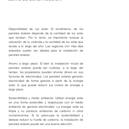
Disponibilidad de luz solar: El rendimiento de los 
paneles solares depende de la cantidad de luz solar 
que reciban. Por lo tanto, es importante evaluar la 
ubicación de tu vivienda y la cantidad de luz solar que 
recibe a lo largo del año. Las regiones con más días 
soleados suelen ser ideales para la instalación de 
paneles solares.
Ahorro a largo plazo: Si bien la instalación inicial de 
paneles solares puede ser costosa, a lo largo del 
tiempo, los propietarios pueden ahorrar dinero en sus 
facturas de electricidad. Los paneles solares generan 
electricidad de forma gratuita a partir de la energía 
solar, lo que puede reducir tus costos de energía a 
largo plazo.
Sostenibilidad y medio ambiente: Utilizar energía solar 
es una forma sostenible y respetuosa con el medio 
ambiente de generar electricidad. La energía solar es 
limpia y no produce emisiones de carbono ni otros 
contaminantes. Si te preocupa la sostenibilidad y 
deseas reducir tu huella de carbono, la instalación de 
paneles solares puede ser una buena elección.