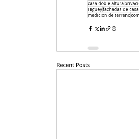
casa doble altura
privaci
Higüey
fachadas de casa
medicion de terreno
com
Recent Posts