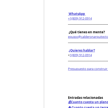
 WhatsApp 
+1(809) 912-0914
___________________________
 ¿Qué tienes en mente?
equipo@calderonarquitect
___________________________
¿Quieres hablar?
+
1(809) 912-0914
___________________________
Presupuesto para construir
Entradas relacionadas
💰Cuanto cuesta un plano
🏠
Cuanto cuesta un terr