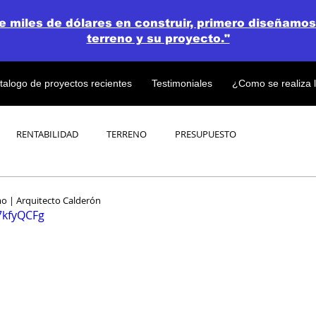
de miles de dólares en construir, primero diseñamos
terreno y su proyecto."
talogo de proyectos recientes
Testimoniales
¿Como se realiza 
RENTABILIDAD
TERRENO
PRESUPUESTO
PROYECTOS
OPEN CONCEPT PLAN 💎
omo | Arquitecto Calderón
7kfyQCFg