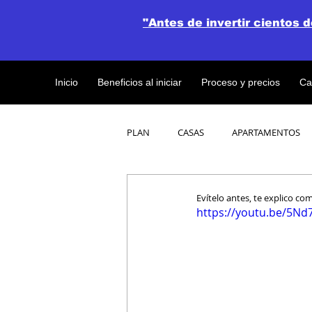
"Antes de invertir cientos 
Inicio
Beneficios al iniciar
Proceso y precios
Ca
PLAN
CASAS
APARTAMENTOS
CATALOGO DE CONCEPTO ABIERTO
Evítelo antes, te explico c
https://youtu.be/5Nd
OBRAS DE CONSTRUCCION