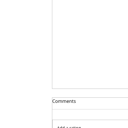
Como lograr que tu diseño
Comments
sea rentable | Arquitecto
Calderon
Add a rating