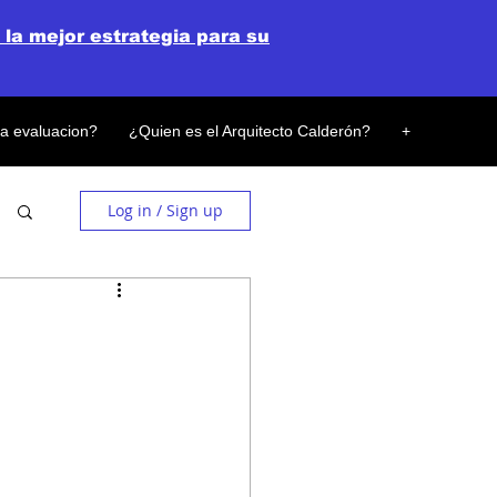
 la mejor estrategia para su
la evaluacion?
¿Quien es el Arquitecto Calderón?
+
Log in / Sign up