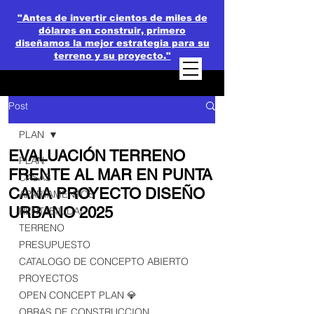
"Antes de invertir cientos de miles de
dólares en construir, primero
diseñamos la mejor estrategia para su
terreno y su proyecto."
Post
PLAN
EVALUACIÓN TERRENO
PLAN
FRENTE AL MAR EN PUNTA
CASAS
CANA PROYECTO DISEÑO
APARTAMENTOS
URBANO 2025
RENTABILIDAD
TERRENO
PRESUPUESTO
CATALOGO DE CONCEPTO ABIERTO
PROYECTOS
OPEN CONCEPT PLAN 💎
OBRAS DE CONSTRUCCION