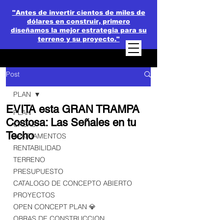
"Antes de invertir cientos de miles de
dólares en construir, primero
diseñamos la mejor estrategia para su
terreno y su proyecto."
Post
PLAN
EVITA esta GRAN TRAMPA
PLAN
Costosa: Las Señales en tu
CASAS
Techo
APARTAMENTOS
RENTABILIDAD
TERRENO
PRESUPUESTO
CATALOGO DE CONCEPTO ABIERTO
PROYECTOS
OPEN CONCEPT PLAN 💎
OBRAS DE CONSTRUCCION