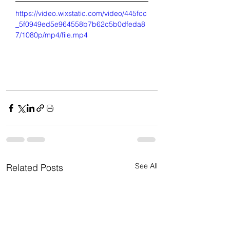
https://video.wixstatic.com/video/445fcc
_5f0949ed5e964558b7b62c5b0dfeda8
7/1080p/mp4/file.mp4
See All
Related Posts