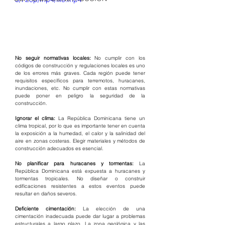
No seguir normativas locales:
 No cumplir con los 
códigos de construcción y regulaciones locales es uno 
de los errores más graves. Cada región puede tener 
requisitos específicos para terremotos, huracanes, 
inundaciones, etc. No cumplir con estas normativas 
puede poner en peligro la seguridad de la 
construcción.
Ignorar el clima:
 La República Dominicana tiene un 
clima tropical, por lo que es importante tener en cuenta 
la exposición a la humedad, el calor y la salinidad del 
aire en zonas costeras. Elegir materiales y métodos de 
construcción adecuados es esencial.
No planificar para huracanes y tormentas:
 La 
República Dominicana está expuesta a huracanes y 
tormentas tropicales. No diseñar o construir 
edificaciones resistentes a estos eventos puede 
resultar en daños severos.
Deficiente cimentación: 
La elección de una 
cimentación inadecuada puede dar lugar a problemas 
estructurales a largo plazo. La zona geológica y las 