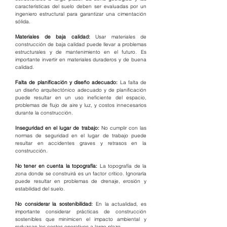
características del suelo deben ser evaluadas por un 
ingeniero estructural para garantizar una cimentación 
sólida.
Materiales de baja calidad:
 Usar materiales de 
construcción de baja calidad puede llevar a problemas 
estructurales y de mantenimiento en el futuro. Es 
importante invertir en materiales duraderos y de buena 
calidad.
Falta de planificación y diseño adecuado: 
La falta de 
un diseño arquitectónico adecuado y de planificación 
puede resultar en un uso ineficiente del espacio, 
problemas de flujo de aire y luz, y costos innecesarios 
durante la construcción.
Inseguridad en el lugar de trabajo:
 No cumplir con las 
normas de seguridad en el lugar de trabajo puede 
resultar en accidentes graves y retrasos en la 
construcción.
No tener en cuenta la topografía:
 La topografía de la 
zona donde se construirá es un factor crítico. Ignorarla 
puede resultar en problemas de drenaje, erosión y 
estabilidad del suelo.
No considerar la sostenibilidad:
 En la actualidad, es 
importante considerar prácticas de construcción 
sostenibles que minimicen el impacto ambiental y 
reduzcan los costos operativos a largo plazo.