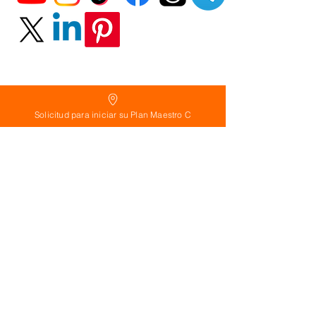
Solicitud para iniciar su Plan Maestro C
Política
de Reembolso:
Políticas de seguridad:
Preguntas frecuentes:
©
2026
Calderon Arquitectos
Arquitectura Concepto Abierto AC
A
EIRL no.
1322999
7
3
Ayudamos a las personas y familias a construir