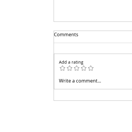
El secreto para ahorrar
Comments
miles | Arquitecto Calderon
Add a rating
Write a comment...