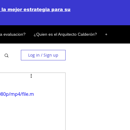
 la mejor estrategia para su
la evaluacion?
¿Quien es el Arquitecto Calderón?
+
Log in / Sign up
080p/mp4/file.m