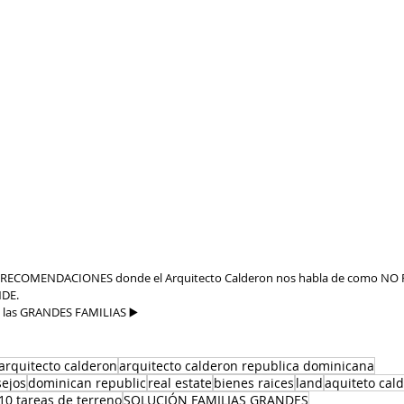
de RECOMENDACIONES donde el Arquitecto Calderon nos habla de como NO
DE.  
 las GRANDES FAMILIAS ▶️   
 arquitecto calderon
arquitecto calderon republica dominicana
sejos
dominican republic
real estate
bienes raices
land
aquiteto cal
10 tareas de terreno
SOLUCIÓN FAMILIAS GRANDES