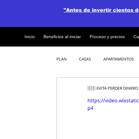
"Antes de invertir cientos 
Inicio
Beneficios al iniciar
Proceso y precios
Ca
PLAN
CASAS
APARTAMENTOS
CATALOGO DE CONCEPTO ABIERTO
🇩🇴 EVITA PERDER DINERO
https://video.wixsta
p4
OBRAS DE CONSTRUCCION