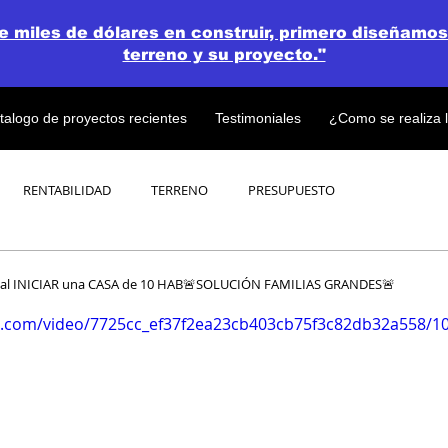
de miles de dólares en construir, primero diseñamos
terreno y su proyecto."
talogo de proyectos recientes
Testimoniales
¿Como se realiza 
RENTABILIDAD
TERRENO
PRESUPUESTO
PROYECTOS
OPEN CONCEPT PLAN 💎
 al INICIAR una CASA de 10 HAB🚨SOLUCIÓN FAMILIAS GRANDES🚨
tic.com/video/7725cc_ef37f2ea23cb403cb75f3c82db32a558/1