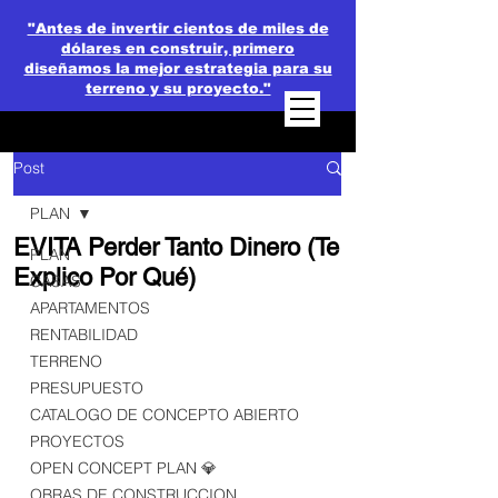
"Antes de invertir cientos de miles de
dólares en construir, primero
diseñamos la mejor estrategia para su
terreno y su proyecto."
Post
PLAN
EVITA Perder Tanto Dinero (Te
PLAN
Explico Por Qué)
CASAS
APARTAMENTOS
RENTABILIDAD
TERRENO
PRESUPUESTO
CATALOGO DE CONCEPTO ABIERTO
PROYECTOS
OPEN CONCEPT PLAN 💎
OBRAS DE CONSTRUCCION