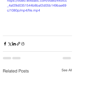
https://video.wixstatic.com/video/445fcc
_4af29d0351544b8baf2d05b149bae69
c/1080p/mp4/file.mp4
See All
Related Posts