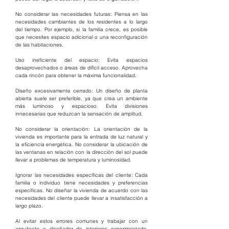
No considerar las necesidades futuras: Piensa en las 
necesidades cambiantes de los residentes a lo largo 
del tiempo. Por ejemplo, si la familia crece, es posible 
que necesites espacio adicional o una reconfiguración 
de las habitaciones.
Uso ineficiente del espacio: Evita espacios 
desaprovechados o áreas de difícil acceso. Aprovecha 
cada rincón para obtener la máxima funcionalidad.
Diseño excesivamente cerrado: Un diseño de planta 
abierta suele ser preferible, ya que crea un ambiente 
más luminoso y espacioso. Evita divisiones 
innecesarias que reduzcan la sensación de amplitud.
No considerar la orientación: La orientación de la 
vivienda es importante para la entrada de luz natural y 
la eficiencia energética. No considerar la ubicación de 
las ventanas en relación con la dirección del sol puede 
llevar a problemas de temperatura y luminosidad.
Ignorar las necesidades específicas del cliente: Cada 
familia o individuo tiene necesidades y preferencias 
específicas. No diseñar la vivienda de acuerdo con las 
necesidades del cliente puede llevar a insatisfacción a 
largo plazo.
Al evitar estos errores comunes y trabajar con un 
arquitecto o diseñador de interiores experimentado, 