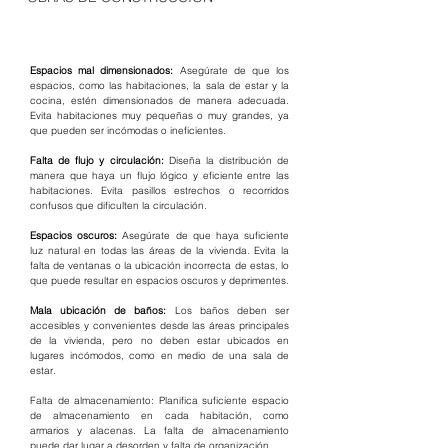
Espacios mal dimensionados: 
Asegúrate de que los 
espacios, como las habitaciones, la sala de estar y la 
cocina, estén dimensionados de manera adecuada. 
Evita habitaciones muy pequeñas o muy grandes, ya 
que pueden ser incómodas o ineficientes.
Falta de flujo y circulación: 
Diseña la distribución de 
manera que haya un flujo lógico y eficiente entre las 
habitaciones. Evita pasillos estrechos o recorridos 
confusos que dificulten la circulación.
Espacios oscuros:
 Asegúrate de que haya suficiente 
luz natural en todas las áreas de la vivienda. Evita la 
falta de ventanas o la ubicación incorrecta de estas, lo 
que puede resultar en espacios oscuros y deprimentes.
Mala ubicación de baños:
 Los baños deben ser 
accesibles y convenientes desde las áreas principales 
de la vivienda, pero no deben estar ubicados en 
lugares incómodos, como en medio de una sala de 
estar.
Falta de almacenamiento: Planifica suficiente espacio 
de almacenamiento en cada habitación, como 
armarios y alacenas. La falta de almacenamiento 
puede dar lugar a desorden y falta de organización.