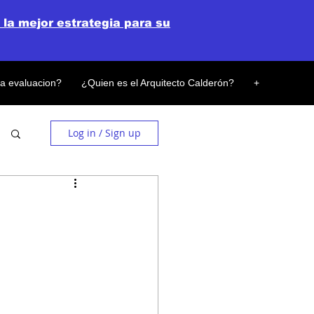
 la mejor estrategia para su
la evaluacion?
¿Quien es el Arquitecto Calderón?
+
Log in / Sign up