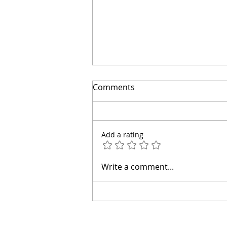
El secreto para ahorrar
Comments
miles | Arquitecto Calderon
Add a rating
Write a comment...