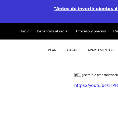
"Antes de invertir cientos 
Inicio
Beneficios al iniciar
Proceso y precios
Ca
PLAN
CASAS
APARTAMENTOS
CATALOGO DE CONCEPTO ABIERTO
🇩🇴 ¡Increíble transformaci
https://youtu.be/5rP
OBRAS DE CONSTRUCCION