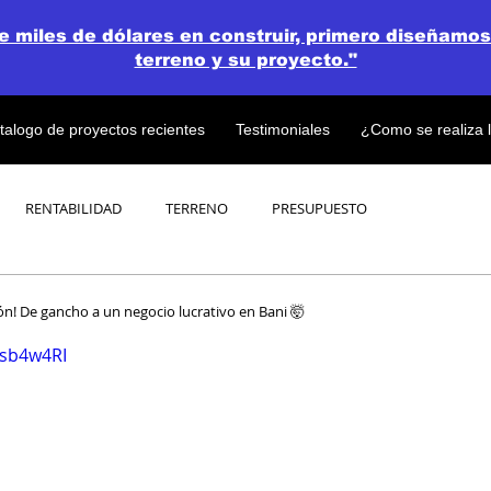
de miles de dólares en construir, primero diseñamos
terreno y su proyecto."
talogo de proyectos recientes
Testimoniales
¿Como se realiza 
RENTABILIDAD
TERRENO
PRESUPUESTO
PROYECTOS
OPEN CONCEPT PLAN 💎
ón! De gancho a un negocio lucrativo en Bani 🤯
Bsb4w4RI