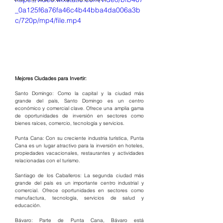
_0a125f6a76fa46c4b44bba4da006a3b
c/720p/mp4/file.mp4
Mejores Ciudades para Invertir:
Santo Domingo: Como la capital y la ciudad más 
grande del país, Santo Domingo es un centro 
económico y comercial clave. Ofrece una amplia gama 
de oportunidades de inversión en sectores como 
bienes raíces, comercio, tecnología y servicios.
Punta Cana: Con su creciente industria turística, Punta 
Cana es un lugar atractivo para la inversión en hoteles, 
propiedades vacacionales, restaurantes y actividades 
relacionadas con el turismo.
Santiago de los Caballeros: La segunda ciudad más 
grande del país es un importante centro industrial y 
comercial. Ofrece oportunidades en sectores como 
manufactura, tecnología, servicios de salud y 
educación.
Bávaro: Parte de Punta Cana, Bávaro está 