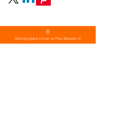
Solicitud para iniciar su Plan Maestro C
Política
de Reembolso:
Políticas de seguridad:
Preguntas frecuentes:
©
2026
Calderon Arquitectos
Arquitectura Concepto Abierto AC
A
EIRL no.
1322999
7
3
Ayudamos a las personas y familias a construir
su casa moderna o a desarrollar apartamentos
sencillos, básicos y pequeños para rentar. A