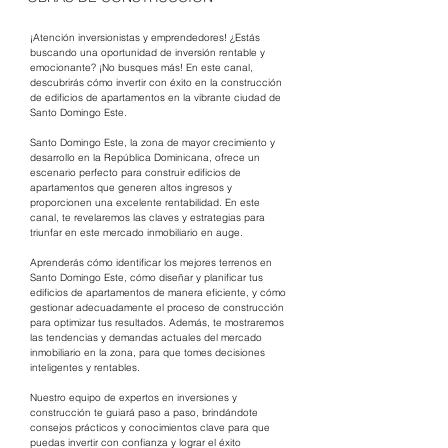
¡Atención inversionistas y emprendedores! ¿Estás 
buscando una oportunidad de inversión rentable y 
emocionante? ¡No busques más! En este canal, 
descubrirás cómo invertir con éxito en la construcción 
de edificios de apartamentos en la vibrante ciudad de 
Santo Domingo Este.
Santo Domingo Este, la zona de mayor crecimiento y 
desarrollo en la República Dominicana, ofrece un 
escenario perfecto para construir edificios de 
apartamentos que generen altos ingresos y 
proporcionen una excelente rentabilidad. En este 
canal, te revelaremos las claves y estrategias para 
triunfar en este mercado inmobiliario en auge.
Aprenderás cómo identificar los mejores terrenos en 
Santo Domingo Este, cómo diseñar y planificar tus 
edificios de apartamentos de manera eficiente, y cómo 
gestionar adecuadamente el proceso de construcción 
para optimizar tus resultados. Además, te mostraremos 
las tendencias y demandas actuales del mercado 
inmobiliario en la zona, para que tomes decisiones 
inteligentes y rentables.
Nuestro equipo de expertos en inversiones y 
construcción te guiará paso a paso, brindándote 
consejos prácticos y conocimientos clave para que 
puedas invertir con confianza y lograr el éxito 