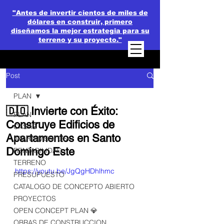
"Antes de invertir cientos de miles de
dólares en construir, primero
diseñamos la mejor estrategia para su
terreno y su proyecto."
Post
PLAN
🇩🇴 Invierte con Éxito:
PLAN
Construye Edificios de
CASAS
Apartamentos en Santo
APARTAMENTOS
Domingo Este
RENTABILIDAD
TERRENO
https://youtu.be/JgQgHDhlhmc
PRESUPUESTO
CATALOGO DE CONCEPTO ABIERTO
PROYECTOS
OPEN CONCEPT PLAN 💎
OBRAS DE CONSTRUCCION