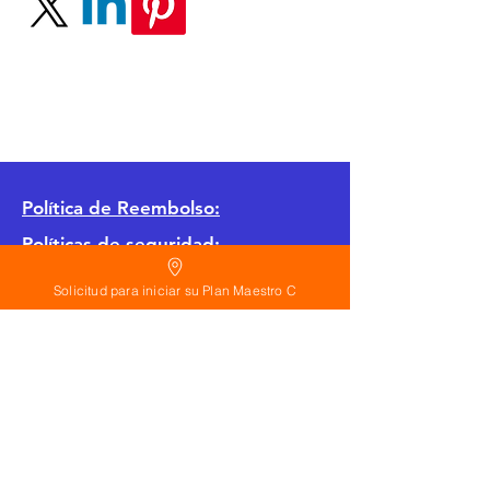
Política
de Reembolso:
Políticas de seguridad:
Preguntas frecuentes:
Solicitud para iniciar su Plan Maestro C
©
2026
Calderon Arquitectos
Arquitectura Concepto Abierto AC
A
EIRL no.
1322999
7
3
Ayudamos a las personas y familias a construir
su casa moderna o a desarrollar apartamentos
sencillos, básicos y pequeños para rentar. A