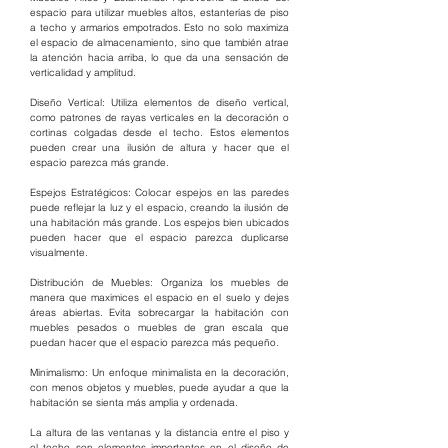
espacio para utilizar muebles altos, estanterías de piso 
a techo y armarios empotrados. Esto no solo maximiza 
el espacio de almacenamiento, sino que también atrae 
la atención hacia arriba, lo que da una sensación de 
verticalidad y amplitud.
Diseño Vertical: Utiliza elementos de diseño vertical, 
como patrones de rayas verticales en la decoración o 
cortinas colgadas desde el techo. Estos elementos 
pueden crear una ilusión de altura y hacer que el 
espacio parezca más grande.
Espejos Estratégicos: Colocar espejos en las paredes 
puede reflejar la luz y el espacio, creando la ilusión de 
una habitación más grande. Los espejos bien ubicados 
pueden hacer que el espacio parezca duplicarse 
visualmente.
Distribución de Muebles: Organiza los muebles de 
manera que maximices el espacio en el suelo y dejes 
áreas abiertas. Evita sobrecargar la habitación con 
muebles pesados o muebles de gran escala que 
puedan hacer que el espacio parezca más pequeño.
Minimalismo: Un enfoque minimalista en la decoración, 
con menos objetos y muebles, puede ayudar a que la 
habitación se sienta más amplia y ordenada.
La altura de las ventanas y la distancia entre el piso y 
el techo son elementos importantes en el diseño de 