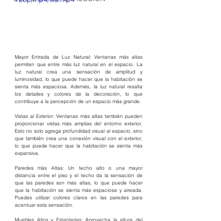
Mayor Entrada de Luz Natural: Ventanas más altas 
permiten que entre más luz natural en el espacio. La 
luz natural crea una sensación de amplitud y 
luminosidad, lo que puede hacer que la habitación se 
sienta más espaciosa. Además, la luz natural resalta 
los detalles y colores de la decoración, lo que 
contribuye a la percepción de un espacio más grande.
Vistas al Exterior: Ventanas más altas también pueden 
proporcionar vistas más amplias del entorno exterior. 
Esto no solo agrega profundidad visual al espacio, sino 
que también crea una conexión visual con el exterior, 
lo que puede hacer que la habitación se sienta más 
expansiva.
Paredes más Altas: Un techo alto o una mayor 
distancia entre el piso y el techo da la sensación de 
que las paredes son más altas, lo que puede hacer 
que la habitación se sienta más espaciosa y aireada. 
Puedes utilizar colores claros en las paredes para 
acentuar esta sensación.
Muebles Altos y Estanterías: Aprovecha la altura del 