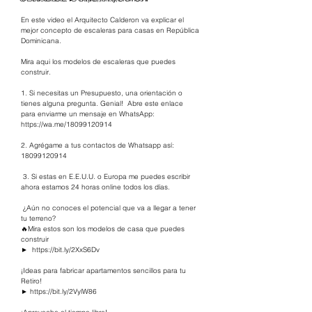
En este video el Arquitecto Calderon va explicar el 
mejor concepto de escaleras para casas en República 
Dominicana. 
Mira aqui los modelos de escaleras que puedes 
construir.   
1. Si necesitas un Presupuesto, una orientación o 
tienes alguna pregunta. Genial!  Abre este enlace 
para enviarme un mensaje en WhatsApp: 
https://wa.me/18099120914
​   
2. Agrégame a tus contactos de Whatsapp así: 
18099120914  
 3. Si estas en E.E.U.U. o Europa me puedes escribir 
ahora estamos 24 horas online todos los días. 
 ¿Aún no conoces el potencial que va a llegar a tener 
tu terreno? 
🔥Mira estos son los modelos de casa que puedes 
construir 
►  
https://bit.ly/2XxS6Dv  
​ 
¡Ideas para fabricar apartamentos sencillos para tu 
Retiro!  
► 
https://bit.ly/2VylW86
​  