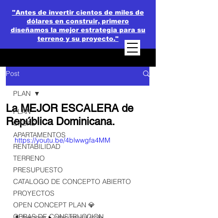
"Antes de invertir cientos de miles de
dólares en construir, primero
diseñamos la mejor estrategia para su
terreno y su proyecto."
Post
PLAN
La MEJOR ESCALERA de
PLAN
República Dominicana.
CASAS
APARTAMENTOS
https://youtu.be/4blwwgfa4MM
RENTABILIDAD
TERRENO
PRESUPUESTO
CATALOGO DE CONCEPTO ABIERTO
PROYECTOS
OPEN CONCEPT PLAN 💎
OBRAS DE CONSTRUCCION
🌟  Suscríbete ►  
https://bit.ly/2K4h59v
​  