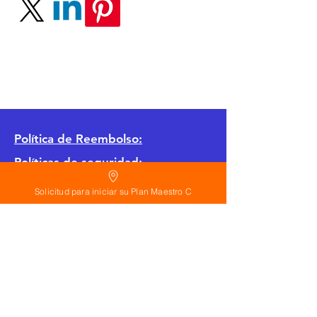
Política
de Reembolso:
Políticas de seguridad:
Preguntas frecuentes:
Solicitud para iniciar su Plan Maestro C
©
2026
Calderon Arquitectos
Arquitectura Concepto Abierto AC
A
EIRL no.
1322999
7
3
Ayudamos a las personas y familias a construir
su casa moderna o a desarrollar apartamentos