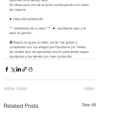
¡Aprovecha el tiempo libre!    
20 Ideas para vivir de la renta construyendo con visión 
de negocio. 
► 
https://bit.ly/3eohIJ5
​ . 
*** ¡Hablemos de tu idea! ***  ►  escríbeme aquí y te 
daré mi opinión...   
🔴 Espero te guste el vídeo, ponle "me gusta" y 
compártelo con tus amigos por Facebook y/o Twitter, 
de verdad que me aportarías mucho para poder seguir 
ayudando a los demás con mas contenido.
See All
Related Posts