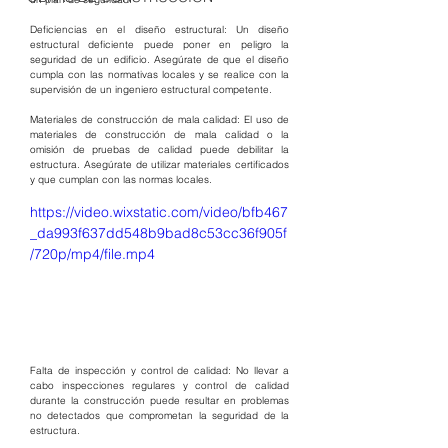
Deficiencias en el diseño estructural: Un diseño 
estructural deficiente puede poner en peligro la 
seguridad de un edificio. Asegúrate de que el diseño 
cumpla con las normativas locales y se realice con la 
supervisión de un ingeniero estructural competente.
Materiales de construcción de mala calidad: El uso de 
materiales de construcción de mala calidad o la 
omisión de pruebas de calidad puede debilitar la 
estructura. Asegúrate de utilizar materiales certificados 
y que cumplan con las normas locales.
https://video.wixstatic.com/video/bfb467
_da993f637dd548b9bad8c53cc36f905f
/720p/mp4/file.mp4
Falta de inspección y control de calidad: No llevar a 
cabo inspecciones regulares y control de calidad 
durante la construcción puede resultar en problemas 
no detectados que comprometan la seguridad de la 
estructura.