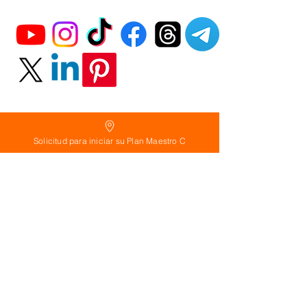
Solicitud para iniciar su Plan Maestro C
Política
de Reembolso:
Políticas de seguridad:
Preguntas frecuentes:
©
2026
Calderon Arquitectos