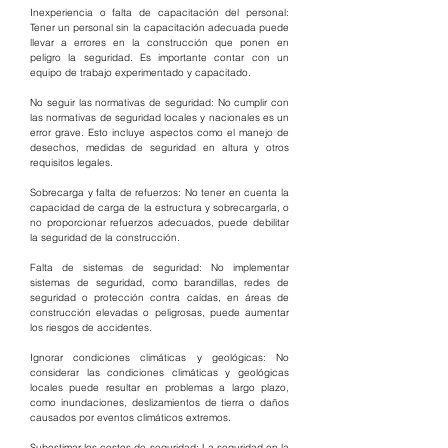
Inexperiencia o falta de capacitación del personal: 
Tener un personal sin la capacitación adecuada puede 
llevar a errores en la construcción que ponen en 
peligro la seguridad. Es importante contar con un 
equipo de trabajo experimentado y capacitado.
No seguir las normativas de seguridad: No cumplir con 
las normativas de seguridad locales y nacionales es un 
error grave. Esto incluye aspectos como el manejo de 
desechos, medidas de seguridad en altura y otros 
requisitos legales.
Sobrecarga y falta de refuerzos: No tener en cuenta la 
capacidad de carga de la estructura y sobrecargarla, o 
no proporcionar refuerzos adecuados, puede debilitar 
la seguridad de la construcción.
Falta de sistemas de seguridad: No implementar 
sistemas de seguridad, como barandillas, redes de 
seguridad o protección contra caídas, en áreas de 
construcción elevadas o peligrosas, puede aumentar 
los riesgos de accidentes.
Ignorar condiciones climáticas y geológicas: No 
considerar las condiciones climáticas y geológicas 
locales puede resultar en problemas a largo plazo, 
como inundaciones, deslizamientos de tierra o daños 
causados por eventos climáticos extremos.
Subestimar los costos de seguridad: La seguridad en la 