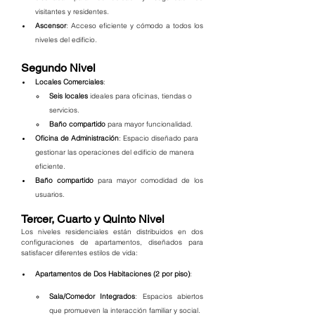
visitantes y residentes.
Ascensor
: Acceso eficiente y cómodo a todos los 
niveles del edificio.
Segundo Nivel
Locales Comerciales
:
Seis locales
 ideales para oficinas, tiendas o 
servicios.
Baño compartido
 para mayor funcionalidad.
Oficina de Administración
: Espacio diseñado para 
gestionar las operaciones del edificio de manera 
eficiente.
Baño compartido
 para mayor comodidad de los 
usuarios.
Tercer, Cuarto y Quinto Nivel
Los niveles residenciales están distribuidos en dos 
configuraciones de apartamentos, diseñados para 
satisfacer diferentes estilos de vida:
Apartamentos de Dos Habitaciones (2 por piso)
:
Sala/Comedor Integrados
: Espacios abiertos 
que promueven la interacción familiar y social.