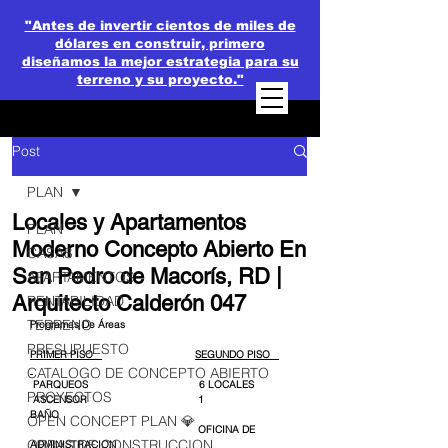
"Antes de invertir cientos de miles de
dólares en construir, primero
diseñamos la mejor estrategia para su
terreno y su proyecto."
Post
PLAN
Locales y Apartamentos
PLAN
Moderno Concepto Abierto En
CASAS
San Pedro de Macorís, RD |
APARTAMENTOS
Arquitecto Calderón 047
RENTABILIDAD
TERRENO
Programas De Áreas
PRESUPUESTO
PRIMER PISO   
SEGUNDO PISO   
CATALOGO DE CONCEPTO ABIERTO
 PARQUEOS                                     6 LOCALES
PROYECTOS
 ASCENSOR                                     1 
BAÑO                                          
OPEN CONCEPT PLAN 💎
                                                        OFICINA DE 
OBRAS DE CONSTRUCCION
ADMINISTRACION 