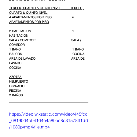
TERCER, CUARTO & QUINTO NIVEL          TERCER, 
CUARTO & QUINTO NIVEL 
4 APARTAMENTOS POR PISO                      4 
APARTAMENTOS POR PISO
2 HABITACION                                             1 
HABITACION 
SALA / COMEDOR                                       SALA / 
COMEDOR
1 BAÑO                                                        1 BAÑO
BALCON                                                       COCINA 
AREA DE LAVADO                                       AREA DE 
LAVADO
COCINA                                                      
AZOTEA 
HELIPUERTO
GIMNASIO
PISCINA
2 BAÑOS
https://video.wixstatic.com/video/445fcc
_0819004b04104e4a80ae8e31578ff1dd
/1080p/mp4/file.mp4