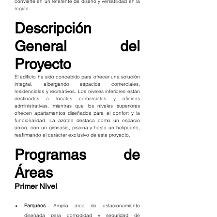
convierte en un referente de diseño y versatilidad en la 
región.
Descripción 
General del 
Proyecto
El edificio ha sido concebido para ofrecer una solución 
integral, albergando espacios comerciales, 
residenciales y recreativos. Los niveles inferiores están 
destinados a locales comerciales y oficinas 
administrativas, mientras que los niveles superiores 
ofrecen apartamentos diseñados para el confort y la 
funcionalidad. La azotea destaca como un espacio 
único, con un gimnasio, piscina y hasta un helipuerto, 
reafirmando el carácter exclusivo de este proyecto.
Programas de 
Áreas
Primer Nivel
Parqueos
: Amplia área de estacionamiento 
diseñada para comodidad y seguridad de 