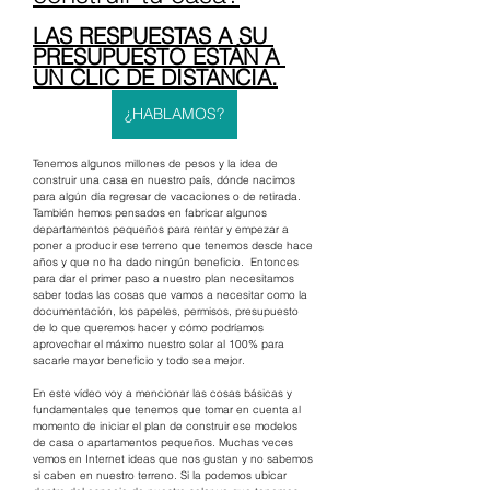
LAS RESPUESTAS A SU 
PRESUPUESTO ESTÁN A 
UN CLIC DE DISTANCIA.
¿HABLAMOS?
Tenemos algunos millones de pesos y la idea de 
construir una casa en nuestro país, dónde nacimos 
para algún día regresar de vacaciones o de retirada. 
También hemos pensados en fabricar algunos 
departamentos pequeños para rentar y empezar a 
poner a producir ese terreno que tenemos desde hace 
años y que no ha dado ningún beneficio.  Entonces 
para dar el primer paso a nuestro plan necesitamos 
saber todas las cosas que vamos a necesitar como la 
documentación, los papeles, permisos, presupuesto 
de lo que queremos hacer y cómo podríamos 
aprovechar el máximo nuestro solar al 100% para 
sacarle mayor beneficio y todo sea mejor.   
En este vídeo voy a mencionar las cosas básicas y 
fundamentales que tenemos que tomar en cuenta al 
momento de iniciar el plan de construir ese modelos 
de casa o apartamentos pequeños. Muchas veces 
vemos en Internet ideas que nos gustan y no sabemos 
si caben en nuestro terreno. Si la podemos ubicar 