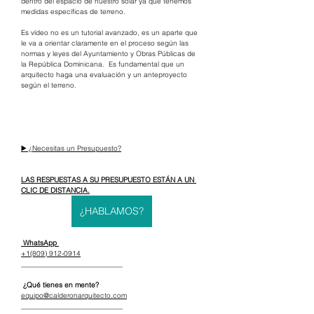
dentro del espacio de nuestro solar ya que tenemos 
medidas específicas de terreno.  
Es vídeo no es un tutorial avanzado, es un aparte que 
le va a orientar claramente en el proceso según las 
normas y leyes del Ayuntamiento y Obras Públicas de 
la República Dominicana.  Es fundamental que un 
arquitecto haga una evaluación y un anteproyecto 
según el terreno.  
▶️ ¿Necesitas un Presupuesto?
LAS RESPUESTAS A SU PRESUPUESTO ESTÁN A UN 
CLIC DE DISTANCIA.
¿HABLAMOS?
 WhatsApp 
+1(809) 912-0914
_____________________________
 ¿Qué tienes en mente?
equipo@calderonarquitecto.com
_____________________________