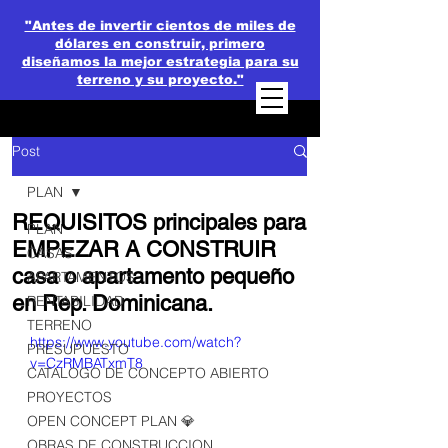
"Antes de invertir cientos de miles de
dólares en construir, primero
diseñamos la mejor estrategia para su
terreno y su proyecto."
Post
PLAN
REQUISITOS principales para
PLAN
EMPEZAR A CONSTRUIR
CASAS
casa o apartamento pequeño
APARTAMENTOS
en Rep. Dominicana.
RENTABILIDAD
TERRENO
https://www.youtube.com/watch?
PRESUPUESTO
v=CzRMBATxmT8
CATALOGO DE CONCEPTO ABIERTO
PROYECTOS
OPEN CONCEPT PLAN 💎
OBRAS DE CONSTRUCCION