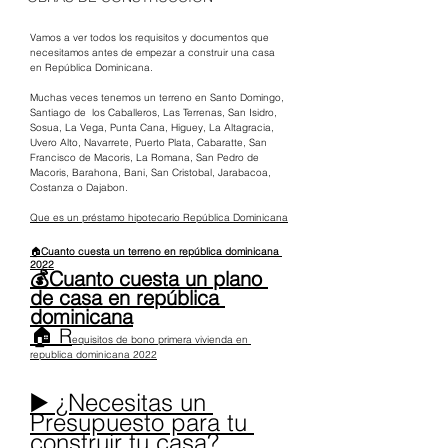
Vamos a ver todos los requisitos y documentos que 
necesitamos antes de empezar a construir una casa 
en República Dominicana.   
Muchas veces tenemos un terreno en Santo Domingo, 
Santiago de  los Caballeros, Las Terrenas, San Isidro, 
Sosua, La Vega, Punta Cana, Higuey, La Altagracia, 
Uvero Alto, Navarrete, Puerto Plata, Cabaratte, San 
Francisco de Macoris, La Romana, San Pedro de 
Macoris, Barahona, Bani, San Cristobal, Jarabacoa, 
Costanza o Dajabon.  
Que es un préstamo hipotecario República Dominicana
🏠
Cuanto cuesta un terreno en república dominicana 
2022
💰Cuanto cuesta un plano 
de casa en república 
dominicana
🏠 R
equisitos de bono primera vivienda en 
republica dominicana 2022
▶️ ¿Necesitas un 
Presupuesto para tu 
construir tu casa?