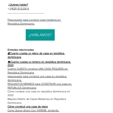
¿Quieres hablar?
+
1(809) 912-0914
_____________________________
Presupuesto para construir casa moderna en 
República Dominicana 
¿HABLAMOS?
Entradas relacionadas
💰Cuanto cuesta un plano de casa en república 
dominicana
🏠
Cuanto cuesta un terreno en república dominicana 
2022
Cuanto CUESTA construir UNA CASA PEQUEÑA en 
República Dominicana
presupuesto para construir una casa en república 
dominicana 
REQUISITOS MÍNIMOS para CONSTRUIR una casa en 
REPUBLICA Dominicana
Cómo comprar una casa en republica dominicana en 
2022
Mejores Diseño de Casas Modernas en Republica 
Dominicana
Cómo construir una casa de pisos
Como Ganar dinero Con AIRBNB  rentando 