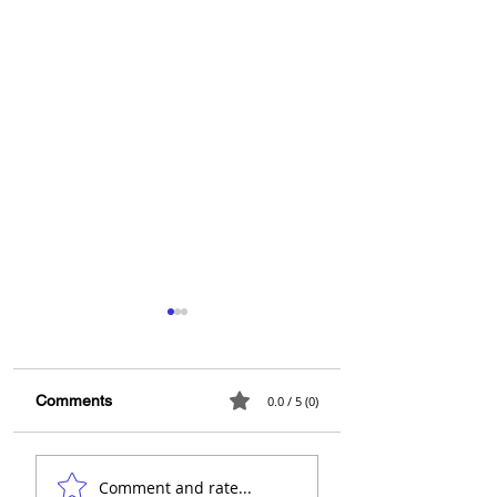
Comments
0.0 / 5 (0)
GRAN PROYECTO DE
¿POR QUE INVE
Comment and rate...
APARTAMENTOS -
EN UN ASCENS