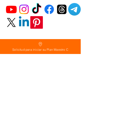
Solicitud para iniciar su Plan Maestro C
Política
de Reembolso:
Políticas de seguridad:
Preguntas frecuentes:
©
2026
Calderon Arquitectos
Arquitectura Concepto Abierto AC
A