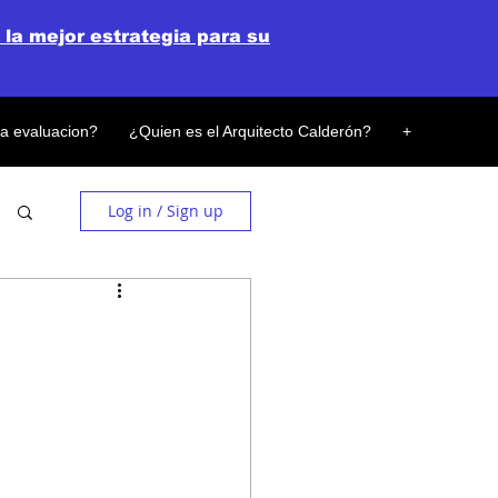
 la mejor estrategia para su
la evaluacion?
¿Quien es el Arquitecto Calderón?
+
Log in / Sign up