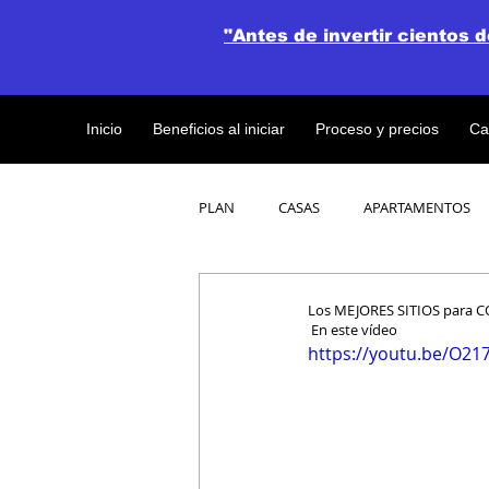
"Antes de invertir cientos 
Inicio
Beneficios al iniciar
Proceso y precios
Ca
PLAN
CASAS
APARTAMENTOS
CATALOGO DE CONCEPTO ABIERTO
Los MEJORES SITIOS para 
 En este vídeo
https://youtu.be/O2
OBRAS DE CONSTRUCCION