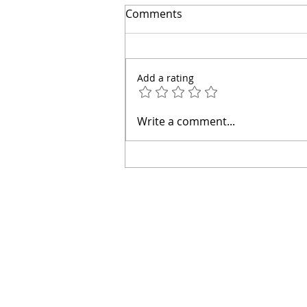
El secreto para ahorrar
Comments
miles | Arquitecto Calderon
Add a rating
Write a comment...