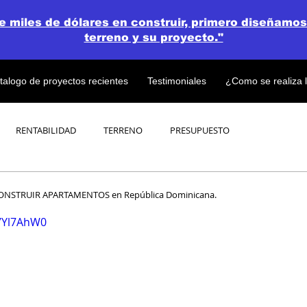
de miles de dólares en construir, primero diseñamos
terreno y su proyecto."
talogo de proyectos recientes
Testimoniales
¿Como se realiza 
RENTABILIDAD
TERRENO
PRESUPUESTO
PROYECTOS
OPEN CONCEPT PLAN 💎
CONSTRUIR APARTAMENTOS en República Dominicana.
17Yl7AhW0