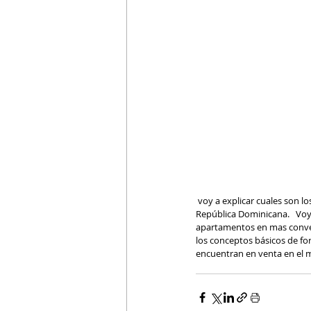
 voy a explicar cuales son los mejores sitios y terrenos para construir apartamentos pequeños o locales comerciales en 
República Dominicana.   Voy
apartamentos en mas conveni
los conceptos básicos de fo
encuentran en venta en el m