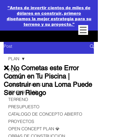
"Antes de invertir cientos de miles de
dólares en construir, primero
diseñamos la mejor estrategia para su
terreno y su proyecto."
Post
PLAN
❌ No Cometas este Error
PLAN
Común en Tu Piscina |
CASAS
Construir en una Loma Puede
APARTAMENTOS
Ser un Riesgo
RENTABILIDAD
TERRENO
PRESUPUESTO
CATALOGO DE CONCEPTO ABIERTO
PROYECTOS
OPEN CONCEPT PLAN 💎
OBRAS DE CONSTRUCCION