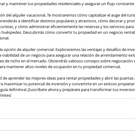
onar y mantener tus propiedades residenciales y asegurar un flujo constante 
ón del alquiler vacacional. Te mostraremos cómo capitalizar el auge del tur
renderás a identificar destinos populares y atractivos, cómo decorar y pro
turistas, y cómo administrar eficientemente las reservas y los servicios para
us huéspedes. Descubrirás cómo convertir tu propiedad en un negocio rentable
ional.
a opción de alquiler comercial. Exploraremos las ventajas y desafíos de inve
a viabilidad de un negocio para asegurar una relación de arrendamiento exi
s de nicho en el mercado. Obtendrás valiosos consejos sobre negociación d
 para mantener altos niveles de ocupación en tu propiedad comercial.
 de aprender las mejores ideas para rentar propiedades y abrir las puertas 
para maximizar tu potencial de inversión y convertirte en un exitoso propieta
u guía definitiva! ¡Suscríbete ahora y prepárate para transformar tus inversio
ímites!