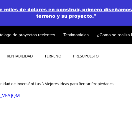
de miles de dólares en construir, primero diseñamos
terreno y su proyecto."
talogo de proyectos recientes
Testimoniales
¿Como se realiza 
RENTABILIDAD
TERRENO
PRESUPUESTO
PROYECTOS
OPEN CONCEPT PLAN 💎
nidad de Inversión! Las 3 Mejores Ideas para Rentar Propiedades
rQ_VFAJQM