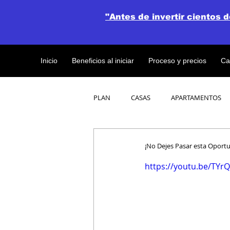
"Antes de invertir cientos 
Inicio
Beneficios al iniciar
Proceso y precios
Ca
PLAN
CASAS
APARTAMENTOS
CATALOGO DE CONCEPTO ABIERTO
¡No Dejes Pasar esta Oportu
https://youtu.be/TY
OBRAS DE CONSTRUCCION