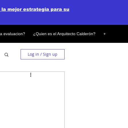
 la mejor estrategia para su
la evaluacion?
¿Quien es el Arquitecto Calderón?
+
Log in / Sign up