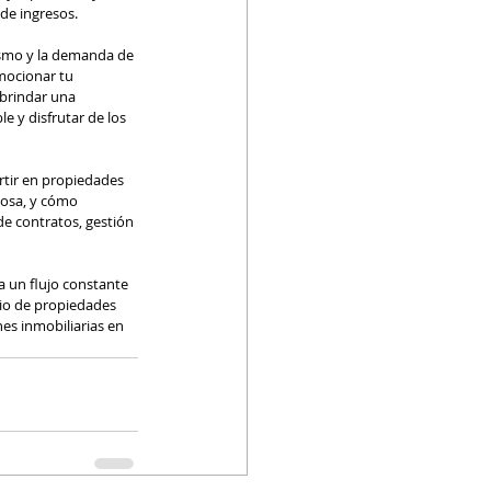
de ingresos.
ismo y la demanda de 
mocionar tu 
 brindar una 
 y disfrutar de los 
rtir en propiedades 
tosa, y cómo 
e contratos, gestión 
a un flujo constante 
rio de propiedades 
nes inmobiliarias en 