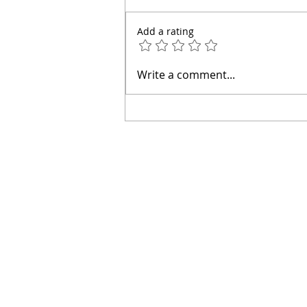
Add a rating
👋 Hola, soy el arquitecto
Write a comment...
Calderón.