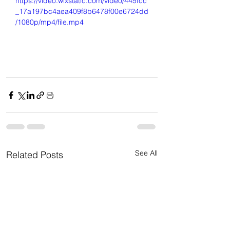
https://video.wixstatic.com/video/445fcc
_17a197bc4aea409f8b6478f00e6724dd
/1080p/mp4/file.mp4
See All
Related Posts