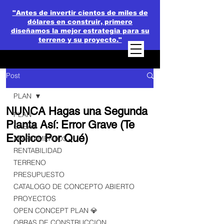
"Antes de invertir cientos de miles de
dólares en construir, primero
diseñamos la mejor estrategia para su
terreno y su proyecto."
Post
PLAN
NUNCA Hagas una Segunda
PLAN
Planta Así: Error Grave (Te
CASAS
Explico Por Qué)
APARTAMENTOS
RENTABILIDAD
TERRENO
PRESUPUESTO
CATALOGO DE CONCEPTO ABIERTO
PROYECTOS
OPEN CONCEPT PLAN 💎
OBRAS DE CONSTRUCCION