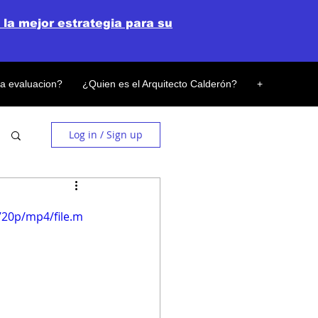
 la mejor estrategia para su
la evaluacion?
¿Quien es el Arquitecto Calderón?
+
Log in / Sign up
720p/mp4/file.m