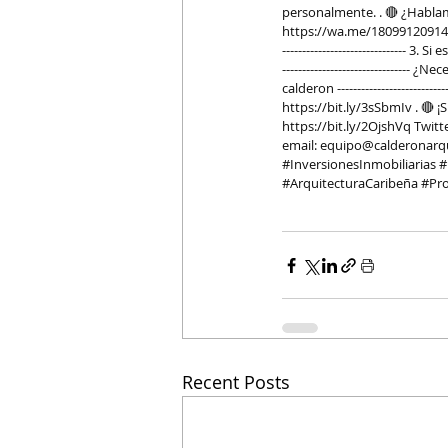
personalmente. . 🔴 ¿Hablam
https://wa.me/18099120914
-------------------------------
--------------------------------
calderon
 -------------------------
https://bit.ly/3sSbmIv
 . 🔴 
https://bit.ly/2OjshVq
 Twitte
email: 
equipo@calderonarq
#InversionesInmobiliarias
#
#ArquitecturaCaribeña
#Pro
Recent Posts