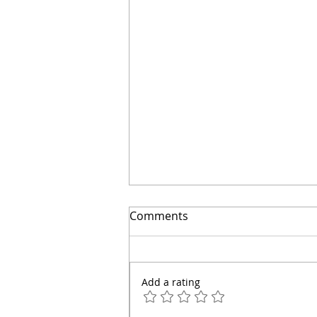
El secreto para ahorrar
Comments
miles | Arquitecto Calderon
Add a rating