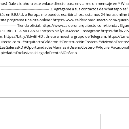
os? Dale clic ahora este enlace directo para enviarme un mensaje en * Wha
 ------------------------------------------ 2. Agrégame a tus contactos de Whatsapp así
 3. Si estás en E.E.U.U. o Europa me puedes escribir ahora estamos 24 horas online to
 ¿Necesita programa una cita online? 
https://www.calderonarquitecto.com/quiero
----------------- Tienda oficial: 
https://www.calderonarquitecto.com/tienda
 . Sígu
¡SUSCRÍBETE A MI CANAL! 
https://bit.ly/2K4h59v
 . Instagram: 
https://bit.ly/2
r: 
https://bit.ly/3dwBfHD
 . Únete a nuestro grupo de Telegram: 
https://t.me
uitecto.com
 . 
#ArquitectoCalderon
#ConstrucciónCostera
#ViviendoFrente
LasGalerasRD
#OportunidadesMarinas
#DiseñoCostero
#AlquilerVacacional
piedadesExclusivas
#LegadoFrenteAlOcéano