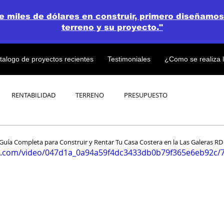
de miles de dólares en construir, primero diseñamos
terreno y su proyecto."
talogo de proyectos recientes
Testimoniales
¿Como se realiza 
RENTABILIDAD
TERRENO
PRESUPUESTO
PROYECTOS
OPEN CONCEPT PLAN 💎
uía Completa para Construir y Rentar Tu Casa Costera en la Las Galeras RD
tic.com/video/047d1a_0a94a59f4dc3433db0b79f365e6eb92c/