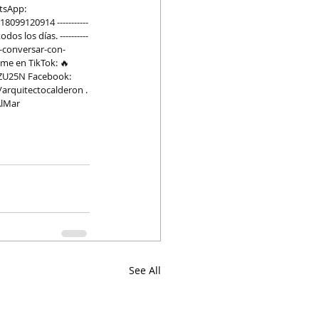
tsApp: 
: 18099120914 -----------
dos los días. ----------
-conversar-con-
eme en TikTok: 🔥 
PZU25N
 Facebook: 
/arquitectocalderon
 . 
AlMar
See All