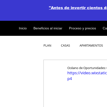
"Antes de invertir cientos 
Inicio
Beneficios al iniciar
Proceso y precios
Ca
PLAN
CASAS
APARTAMENTOS
CATALOGO DE CONCEPTO ABIERTO
Océano de Oportunidades: G
https://video.wixsta
p4
OBRAS DE CONSTRUCCION