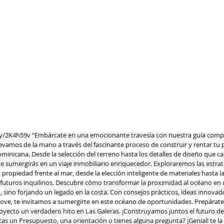
.ly/2K4h59v
 "Embárcate en una emocionante travesía con nuestra guía compl
evamos de la mano a través del fascinante proceso de construir y rentar tu p
minicana. Desde la selección del terreno hasta los detalles de diseño que ca
te sumergirás en un viaje inmobiliario enriquecedor. Exploraremos las estrat
 propiedad frente al mar, desde la elección inteligente de materiales hasta la
 futuros inquilinos. Descubre cómo transformar la proximidad al océano en u
sino forjando un legado en la costa. Con consejos prácticos, ideas innovado
ove, te invitamos a sumergirte en este océano de oportunidades. Prepárate
oyecto un verdadero hito en Las Galeras. ¡Construyamos juntos el futuro de
itas un Presupuesto, una orientación o tienes alguna pregunta? ¡Genial! te la