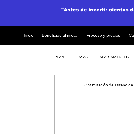
"Antes de invertir cientos 
Inicio
Beneficios al iniciar
Proceso y precios
Ca
PLAN
CASAS
APARTAMENTOS
CATALOGO DE CONCEPTO ABIERTO
Optimización del Diseño de 
OBRAS DE CONSTRUCCION