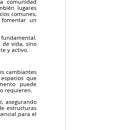
na comunidad 
mbién lugares 
cios comunes, 
 fomentar un 
 fundamental. 
de vida, sino 
e y activo.
es cambiantes 
 espacios que 
mento puede 
lo requieren.
e, asegurando 
e estructuras 
ncial para el 