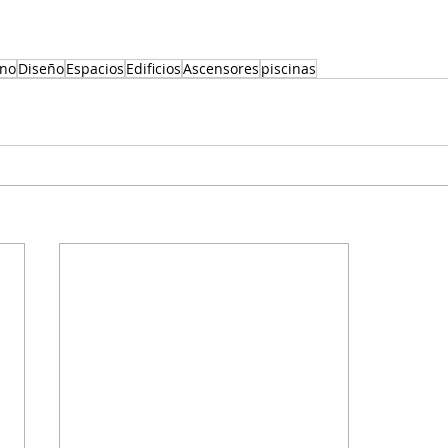
eno
Diseño
Espacios
Edificios
Ascensores
piscinas