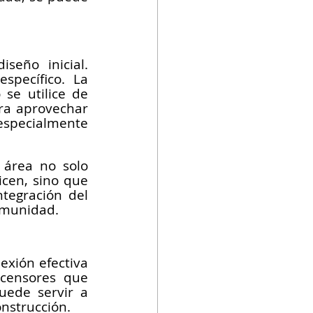
eño inicial. 
pecífico. La 
se utilice de 
ra aprovechar 
specialmente 
 área no solo 
cen, sino que 
tegración del 
comunidad.
exión efectiva 
censores que 
ede servir a 
onstrucción.