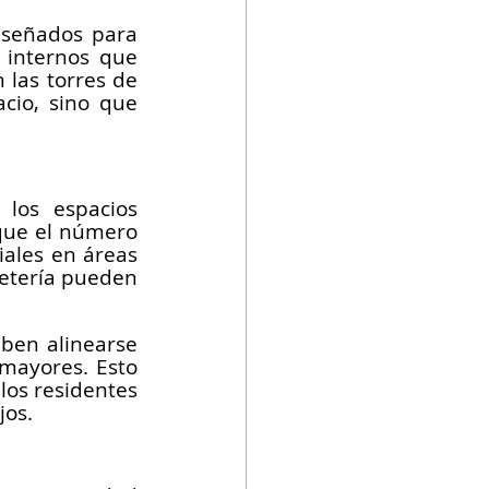
iseñados para 
s internos que 
las torres de 
cio, sino que 
los espacios 
que el número 
ales en áreas 
etería pueden 
ben alinearse 
mayores. Esto 
os residentes 
jos.