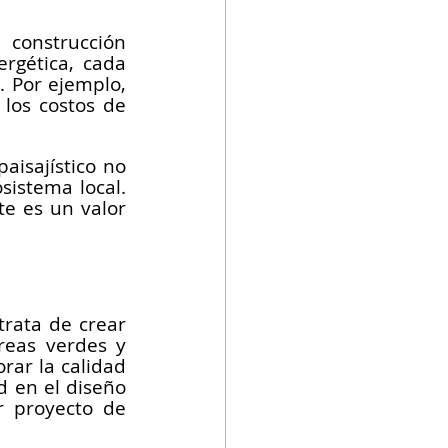
construcción 
rgética, cada 
 Por ejemplo, 
los costos de 
isajístico no 
istema local. 
e es un valor 
trata de crear 
reas verdes y 
ar la calidad 
d en el diseño 
r proyecto de 