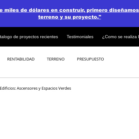
de miles de dólares en construir, primero diseñamos
terreno y su proyecto."
talogo de proyectos recientes
Testimoniales
¿Como se realiza 
RENTABILIDAD
TERRENO
PRESUPUESTO
PROYECTOS
OPEN CONCEPT PLAN 💎
Edificios: Ascensores y Espacios Verdes