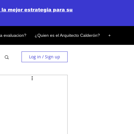
 la mejor estrategia para su
la evaluacion?
¿Quien es el Arquitecto Calderón?
+
Log in / Sign up