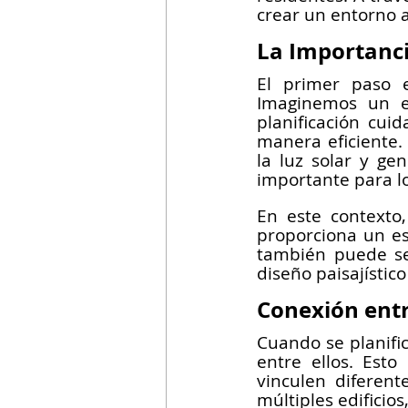
crear un entorno a
La Importancia
El primer paso e
Imaginemos un ed
planificación cui
manera eficiente. 
la luz solar y ge
importante para l
En este contexto,
proporciona un esp
también puede ser
diseño paisajístic
Conexión entr
Cuando se planific
entre ellos. Esto
vinculen diferent
múltiples edificio