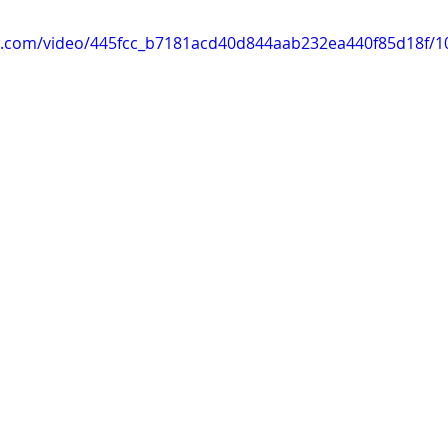
tic.com/video/445fcc_b7181acd40d844aab232ea440f85d18f/1