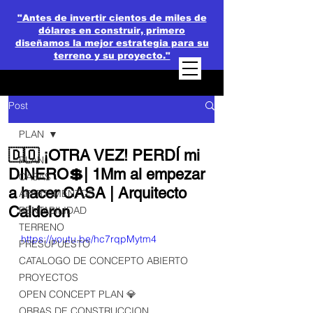
"Antes de invertir cientos de miles de
dólares en construir, primero
diseñamos la mejor estrategia para su
terreno y su proyecto."
Post
PLAN
🇩🇴 ¡OTRA VEZ! PERDÍ mi
PLAN
DINERO💲| 1Mm al empezar
CASAS
a hacer CASA | Arquitecto
APARTAMENTOS
Calderon
RENTABILIDAD
TERRENO
https://youtu.be/hc7rqpMytm4
PRESUPUESTO
CATALOGO DE CONCEPTO ABIERTO
PROYECTOS
OPEN CONCEPT PLAN 💎
OBRAS DE CONSTRUCCION