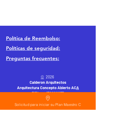
Política
de Reembolso:
Políticas de seguridad:
Preguntas frecuentes:
©
2026
Calderon Arquitectos
Arquitectura Concepto Abierto AC
A
EIRL no.
1322999
7
3
Ayudamos a las personas y familias a construir
Solicitud para iniciar su Plan Maestro C
su casa moderna o a desarrollar apartamentos
sencillos, básicos y pequeños para rentar. A
través de la poderosa estrategia de diseño con
concepto abierto. Esta metodología mejorar
realmente el precio de construcción no