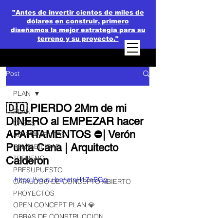
"Antes de invertir cientos de miles de
dólares en construir, primero
diseñamos la mejor estrategia para su
terreno y su proyecto."
Post
PLAN
🇩🇴 PIERDO 2Mm de mi
PLAN
DINERO al EMPEZAR hacer
CASAS
APARTAMENTOS ⛔| Verón
APARTAMENTOS
Punta Cana | Arquitecto
RENTABILIDAD
TERRENO
Calderon
PRESUPUESTO
https://youtu.be/iatnH1ZeBGg
CATALOGO DE CONCEPTO ABIERTO
PROYECTOS
OPEN CONCEPT PLAN 💎
OBRAS DE CONSTRUCCION