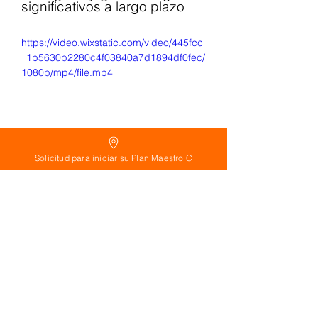
significativos a largo plazo
.
https://video.wixstatic.com/video/445fcc
_1b5630b2280c4f03840a7d1894df0fec/
1080p/mp4/file.mp4
Solicitud para iniciar su Plan Maestro C
See All
Related Posts