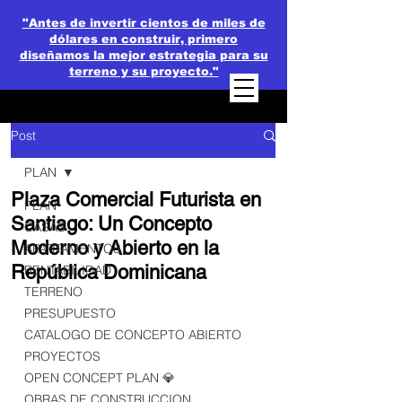
"Antes de invertir cientos de miles de
dólares en construir, primero
diseñamos la mejor estrategia para su
terreno y su proyecto."
Post
PLAN
Plaza Comercial Futurista en
PLAN
Santiago: Un Concepto
CASAS
Moderno y Abierto en la
APARTAMENTOS
República Dominicana
RENTABILIDAD
TERRENO
PRESUPUESTO
CATALOGO DE CONCEPTO ABIERTO
PROYECTOS
OPEN CONCEPT PLAN 💎
OBRAS DE CONSTRUCCION