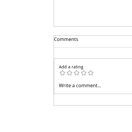
🔴Cuidado: este error hace
Comments
que el agua entre a tu casa
| Arquitecto Calderón
Add a rating
Write a comment...