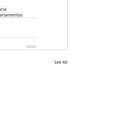
aria
partamentos
See All