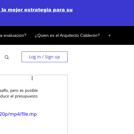
 la mejor estrategia para su
la evaluacion?
¿Quien es el Arquitecto Calderón?
+
Log in / Sign up
fío, pero es posible 
ducir el presupuesto 
720p/mp4/file.mp