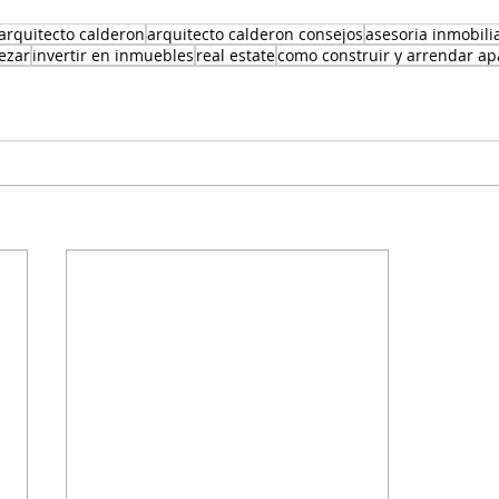
 arquitecto calderon
arquitecto calderon consejos
asesoria inmobili
ezar
invertir en inmuebles
real estate
como construir y arrendar a