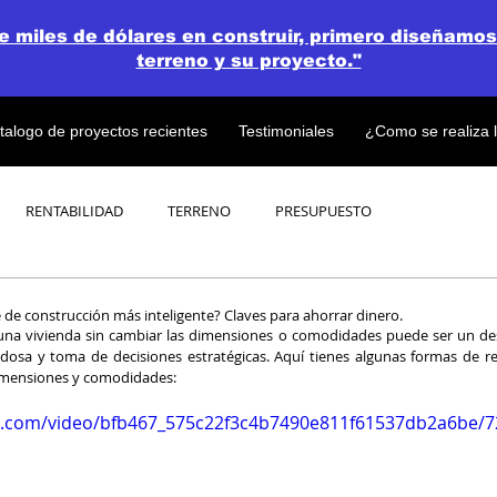
de miles de dólares en construir, primero diseñamos
terreno y su proyecto."
talogo de proyectos recientes
Testimoniales
¿Como se realiza 
RENTABILIDAD
TERRENO
PRESUPUESTO
PROYECTOS
OPEN CONCEPT PLAN 💎
e de construcción más inteligente? Claves para ahorrar dinero.
una vivienda sin cambiar las dimensiones o comodidades puede ser un desa
adosa y toma de decisiones estratégicas. Aquí tienes algunas formas de re
mensiones y comodidades:
tic.com/video/bfb467_575c22f3c4b7490e811f61537db2a6be/