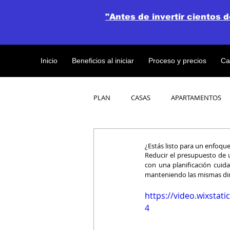
"Antes de invertir cientos 
Inicio
Beneficios al iniciar
Proceso y precios
Ca
PLAN
CASAS
APARTAMENTOS
CATALOGO DE CONCEPTO ABIERTO
¿Estás listo para un enfoqu
Reducir el presupuesto de 
con una planificación cuid
manteniendo las mismas di
OBRAS DE CONSTRUCCION
https://video.wixsta
4