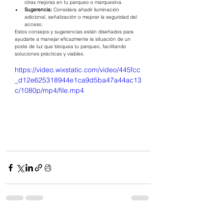
otras mejoras en tu parqueo o marquesina.
Sugerencia:
 Considera añadir iluminación 
adicional, señalización o mejorar la seguridad del 
acceso.
Estos consejos y sugerencias están diseñados para 
ayudarte a manejar eficazmente la situación de un 
poste de luz que bloquea tu parqueo, facilitando 
soluciones prácticas y viables.
https://video.wixstatic.com/video/445fcc
_d12e625318944e1ca9d5ba47a44ac13
c/1080p/mp4/file.mp4