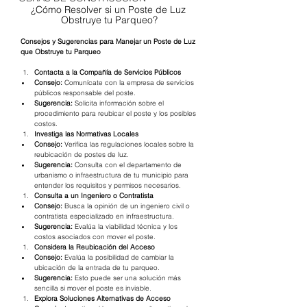
¿Cómo Resolver si un Poste de Luz 
Obstruye tu Parqueo?
Consejos y Sugerencias para Manejar un Poste de Luz 
que Obstruye tu Parqueo
Contacta a la Compañía de Servicios Públicos
Consejo:
 Comunícate con la empresa de servicios 
públicos responsable del poste.
Sugerencia:
 Solicita información sobre el 
procedimiento para reubicar el poste y los posibles 
costos.
Investiga las Normativas Locales
Consejo:
 Verifica las regulaciones locales sobre la 
reubicación de postes de luz.
Sugerencia:
 Consulta con el departamento de 
urbanismo o infraestructura de tu municipio para 
entender los requisitos y permisos necesarios.
Consulta a un Ingeniero o Contratista
Consejo:
 Busca la opinión de un ingeniero civil o 
contratista especializado en infraestructura.
Sugerencia:
 Evalúa la viabilidad técnica y los 
costos asociados con mover el poste.
Considera la Reubicación del Acceso
Consejo:
 Evalúa la posibilidad de cambiar la 
ubicación de la entrada de tu parqueo.
Sugerencia:
 Esto puede ser una solución más 
sencilla si mover el poste es inviable.
Explora Soluciones Alternativas de Acceso