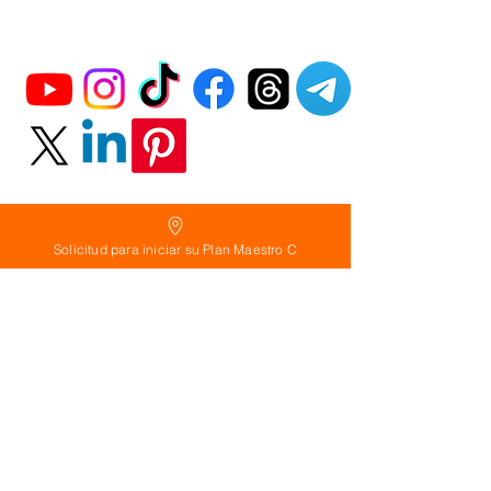
Solicitud para iniciar su Plan Maestro C
Política
de Reembolso:
Políticas de seguridad:
Preguntas frecuentes:
©
2026