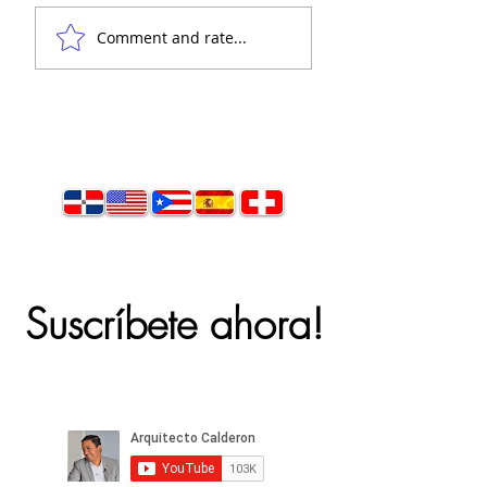
El cáncer del terre
¿Cómo elegir el mejor
Comment and rate...
terreno para construir?
Suscríbete ahora!