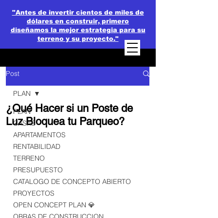
"Antes de invertir cientos de miles de
dólares en construir, primero
diseñamos la mejor estrategia para su
terreno y su proyecto."
Post
PLAN
¿Qué Hacer si un Poste de
PLAN
Luz Bloquea tu Parqueo?
CASAS
APARTAMENTOS
RENTABILIDAD
TERRENO
PRESUPUESTO
CATALOGO DE CONCEPTO ABIERTO
PROYECTOS
OPEN CONCEPT PLAN 💎
OBRAS DE CONSTRUCCION