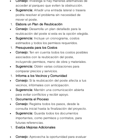
Consejo:
 Investiga si hay maneras alternativas de 
acceder al parqueo que eviten la obstrucción.
Sugerencia:
 Añadir una entrada lateral o trasera 
podría resolver el problema sin necesidad de 
mover el poste.
Elabora un Plan de Reubicación
Consejo:
 Desarrolla un plan detallado para la 
reubicación del poste si esta es la opción elegida.
Sugerencia:
 Incluye un cronograma, costos 
estimados y todos los permisos requeridos.
Presupuesta para los Costos
Consejo:
 Ten en cuenta todos los costos posibles 
asociados con la reubicación del poste, 
incluyendo permisos, mano de obra y materiales.
Sugerencia:
 Obtén varias cotizaciones para 
comparar precios y servicios.
Informa a los Vecinos y Comunidad
Consejo:
 Si la reubicación del poste afecta a tus 
vecinos, infórmales con anticipación.
Sugerencia:
 Mantén una comunicación abierta 
para evitar conflictos y recibir apoyo.
Documenta el Proceso
Consejo:
 Registra todos los pasos, desde la 
consulta inicial hasta la finalización del proyecto.
Sugerencia:
 Guarda todos los documentos 
importantes, como permisos y contratos, para 
futuras referencias.
Evalúa Mejoras Adicionales
Consejo:
 Aprovecha la oportunidad para evaluar 