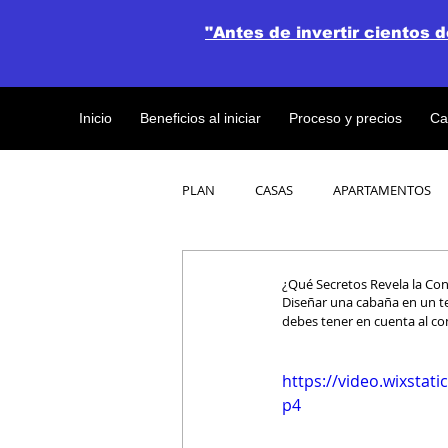
"Antes de invertir cientos 
Inicio
Beneficios al iniciar
Proceso y precios
Ca
PLAN
CASAS
APARTAMENTOS
CATALOGO DE CONCEPTO ABIERTO
¿Qué Secretos Revela la Co
Diseñar una cabaña en un te
debes tener en cuenta al co
OBRAS DE CONSTRUCCION
https://video.wixsta
p4