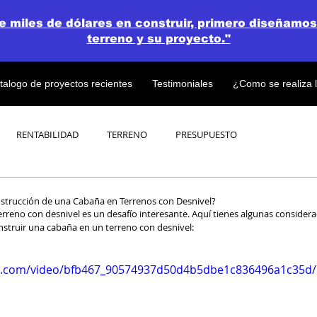
de miles de dólares en construir, primero diseñamos
terreno y su proyecto."
talogo de proyectos recientes
Testimoniales
¿Como se realiza 
RENTABILIDAD
TERRENO
PRESUPUESTO
PROYECTOS
OPEN CONCEPT PLAN 💎
nstrucción de una Cabaña en Terrenos con Desnivel?
rreno con desnivel es un desafío interesante. Aquí tienes algunas considera
nstruir una cabaña en un terreno con desnivel:
tic.com/video/bfb467_90574937d50d4b5dbe1c836496a1c35d/