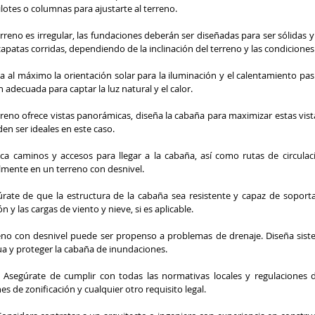
pilotes o columnas para ajustarte al terreno.
erreno es irregular, las fundaciones deberán ser diseñadas para ser sólidas y 
 zapatas corridas, dependiendo de la inclinación del terreno y las condiciones
a al máximo la orientación solar para la iluminación y el calentamiento pas
n adecuada para captar la luz natural y el calor.
erreno ofrece vistas panorámicas, diseña la cabaña para maximizar estas vis
en ser ideales en este caso.
fica caminos y accesos para llegar a la cabaña, así como rutas de circulac
lmente en un terreno con desnivel.
úrate de que la estructura de la cabaña sea resistente y capaz de soportar
n y las cargas de viento y nieve, si es aplicable.
no con desnivel puede ser propenso a problemas de drenaje. Diseña siste
ua y proteger la cabaña de inundaciones.
 Asegúrate de cumplir con todas las normativas locales y regulaciones d
es de zonificación y cualquier otro requisito legal.