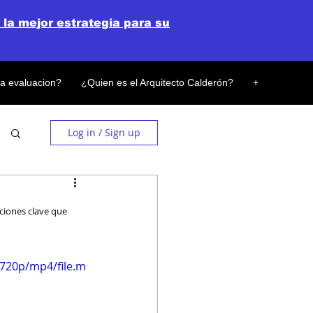
 la mejor estrategia para su
la evaluacion?
¿Quien es el Arquitecto Calderón?
+
Log in / Sign up
ciones clave que 
720p/mp4/file.m