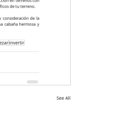
ción en terrenos con 
icos de tu terreno.
 consideración de la 
na cabaña hermosa y 
ezar
invertir
See All