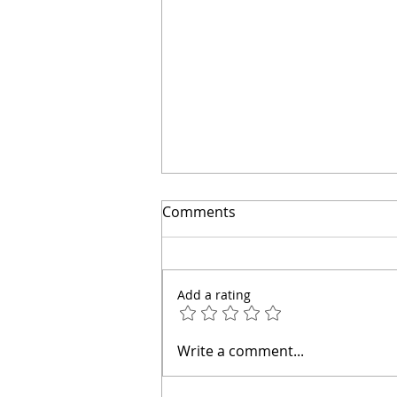
Como lograr que tu diseño
Comments
sea rentable | Arquitecto
Calderon
Add a rating
Write a comment...