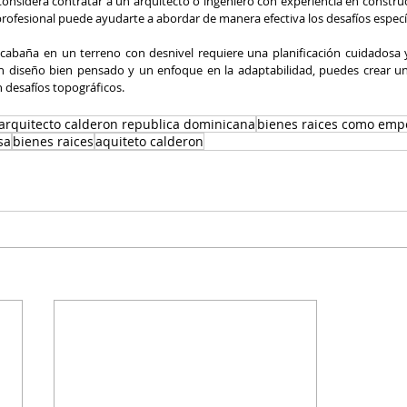
Considera contratar a un arquitecto o ingeniero con experiencia en construc
profesional puede ayudarte a abordar de manera efectiva los desafíos específ
cabaña en un terreno con desnivel requiere una planificación cuidadosa y
un diseño bien pensado y un enfoque en la adaptabilidad, puedes crear u
 desafíos topográficos.
arquitecto calderon republica dominicana
bienes raices como emp
sa
bienes raices
aquiteto calderon