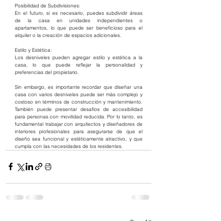
Posibilidad de Subdivisiones:
En el futuro, si es necesario, puedes subdividir áreas 
de la casa en unidades independientes o 
apartamentos, lo que puede ser beneficioso para el 
alquiler o la creación de espacios adicionales.
Estilo y Estética:
Los desniveles pueden agregar estilo y estética a la 
casa, lo que puede reflejar la personalidad y 
preferencias del propietario.
Sin embargo, es importante recordar que diseñar una 
casa con varios desniveles puede ser más complejo y 
costoso en términos de construcción y mantenimiento. 
También puede presentar desafíos de accesibilidad 
para personas con movilidad reducida. Por lo tanto, es 
fundamental trabajar con arquitectos y diseñadores de 
interiores profesionales para asegurarse de que el 
diseño sea funcional y estéticamente atractivo, y que 
cumpla con las necesidades de los residentes.