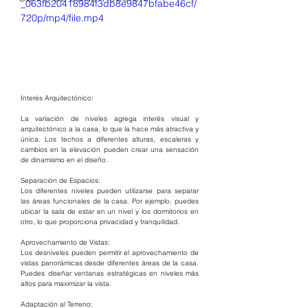
_063fb20418984f3db8e9847bfabe46cf/
720p/mp4/file.mp4
Interés Arquitectónico:
La variación de niveles agrega interés visual y 
arquitectónico a la casa, lo que la hace más atractiva y 
única. Los techos a diferentes alturas, escaleras y 
cambios en la elevación pueden crear una sensación 
de dinamismo en el diseño.
Separación de Espacios:
Los diferentes niveles pueden utilizarse para separar 
las áreas funcionales de la casa. Por ejemplo, puedes 
ubicar la sala de estar en un nivel y los dormitorios en 
otro, lo que proporciona privacidad y tranquilidad.
Aprovechamiento de Vistas:
Los desniveles pueden permitir el aprovechamiento de 
vistas panorámicas desde diferentes áreas de la casa. 
Puedes diseñar ventanas estratégicas en niveles más 
altos para maximizar la vista.
Adaptación al Terreno: