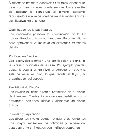
Si el terreno presenta desniveles naturales, diseñar una 
casa con varios niveles puede ser una forma efectiva 
de adaptar la estructura al terreno existente, 
reduciendo así la necesidad de realizar modificaciones 
significativas en el terreno.
Optimización de la Luz Natural:
Los desniveles permiten la optimización de la luz 
natural. Puedes colocar ventanas en diferentes alturas 
para aprovechar la luz solar en diferentes momentos 
del día.
Zonificación Efectiva:
Los desniveles permiten una zonificación efectiva de 
las áreas funcionales de la casa. Por ejemplo, puedes 
ubicar la cocina en un nivel, el comedor en otro y la 
sala de estar en otro, lo que facilita el flujo y la 
organización del espacio.
Flexibilidad de Diseño:
Los niveles múltiples ofrecen flexibilidad en el diseño 
de interiores. Puedes incorporar características como 
entrepisos, balcones, nichos y elementos de diseño 
únicos.
Intimidad y Separación:
Los diferentes niveles pueden brindar a los residentes 
una mayor sensación de intimidad y separación, 
especialmente en hogares con múltiples ocupantes.