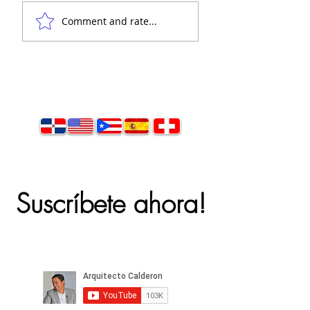
Casa moderna,
Santo Domingo -
Comment and rate...
concepto abierto 🙌
concepto abierto
Suscríbete ahora!