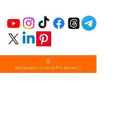
Solicitud para iniciar su Plan Maestro C
Política
de Reembolso:
Políticas de seguridad:
Preguntas frecuentes:
©
2026