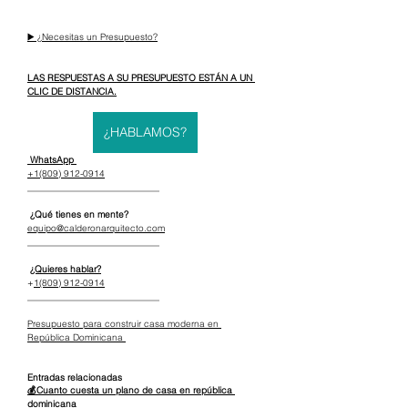
▶️ ¿Necesitas un Presupuesto?
LAS RESPUESTAS A SU PRESUPUESTO ESTÁN A UN 
CLIC DE DISTANCIA.
¿HABLAMOS?
 WhatsApp 
+1(809) 912-0914
_____________________________
 ¿Qué tienes en mente?
equipo@calderonarquitecto.com
_____________________________
¿Quieres hablar?
+
1(809) 912-0914
_____________________________
Presupuesto para construir casa moderna en 
República Dominicana 
Entradas relacionadas
💰Cuanto cuesta un plano de casa en república 
dominicana