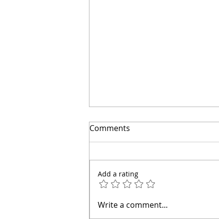
Comments
Add a rating
👋 Hola, soy el arquitecto
Write a comment...
Calderón.