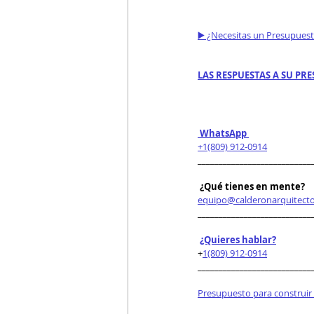
▶️ ¿Necesitas un Presupues
LAS RESPUESTAS A SU PRE
 WhatsApp 
+1(809) 912-0914
___________________________
 ¿Qué tienes en mente?
equipo@calderonarquitect
___________________________
¿Quieres hablar?
+
1(809) 912-0914
___________________________
Presupuesto para construir