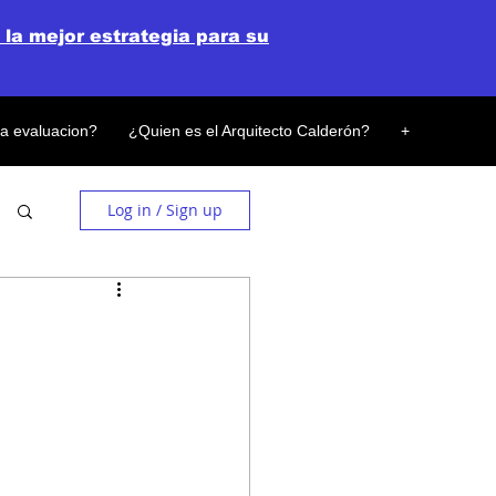
 la mejor estrategia para su
la evaluacion?
¿Quien es el Arquitecto Calderón?
+
Log in / Sign up