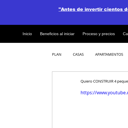
"Antes de invertir cientos 
Inicio
Beneficios al iniciar
Proceso y precios
Ca
PLAN
CASAS
APARTAMENTOS
CATALOGO DE CONCEPTO ABIERTO
Quiero CONSTRUIR 4 peque
https://www.youtube
OBRAS DE CONSTRUCCION