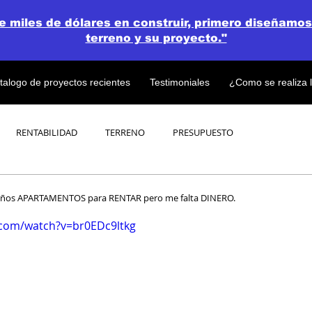
de miles de dólares en construir, primero diseñamos
terreno y su proyecto."
talogo de proyectos recientes
Testimoniales
¿Como se realiza 
RENTABILIDAD
TERRENO
PRESUPUESTO
PROYECTOS
OPEN CONCEPT PLAN 💎
ños APARTAMENTOS para RENTAR pero me falta DINERO.
.com/watch?v=br0EDc9ltkg