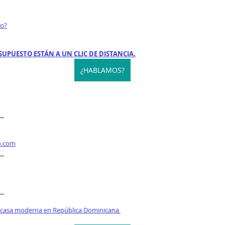
to?
SUPUESTO ESTÁN A UN CLIC DE DISTANCIA.
¿HABLAMOS?
__
o.com
__
__
 casa moderna en República Dominicana 