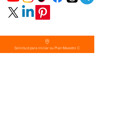
Solicitud para iniciar su Plan Maestro C
Política
de Reembolso:
Políticas de seguridad:
Preguntas frecuentes:
©
2026
Calderon Arquitectos
Arquitectura Concepto Abierto AC
A
EIRL no.
1322999
7
3
Ayudamos a las personas y familias a construir