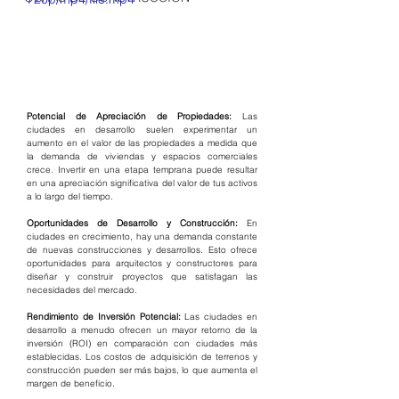
Potencial de Apreciación de Propiedades:
 Las 
ciudades en desarrollo suelen experimentar un 
aumento en el valor de las propiedades a medida que 
la demanda de viviendas y espacios comerciales 
crece. Invertir en una etapa temprana puede resultar 
en una apreciación significativa del valor de tus activos 
a lo largo del tiempo.
Oportunidades de Desarrollo y Construcción: 
En 
ciudades en crecimiento, hay una demanda constante 
de nuevas construcciones y desarrollos. Esto ofrece 
oportunidades para arquitectos y constructores para 
diseñar y construir proyectos que satisfagan las 
necesidades del mercado.
Rendimiento de Inversión Potencial:
 Las ciudades en 
desarrollo a menudo ofrecen un mayor retorno de la 
inversión (ROI) en comparación con ciudades más 
establecidas. Los costos de adquisición de terrenos y 
construcción pueden ser más bajos, lo que aumenta el 
margen de beneficio.