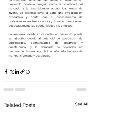
desarrollo conlleva riesgos, como la volatilidad del 
mercado y la incertidumbre económica. Antes de 
invertir, es esencial llevar a cabo una investigación 
exhaustiva y contar con el asesoramiento de 
profesionales en bienes raíces y finanzas para evaluar 
adecuadamente las oportunidades y los riesgos.
En resumen, invertir en ciudades en desarrollo puede 
ser atractivo debido al potencial de apreciación de 
propiedades, oportunidades de desarrollo y 
construcción, y la demanda de viviendas en 
crecimiento. Sin embargo, la inversión debe hacerse de 
manera informada y estratégica.
See All
Related Posts