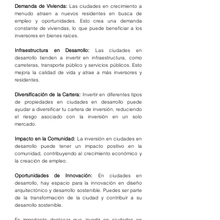
Demanda de Vivienda:
 Las ciudades en crecimiento a 
menudo atraen a nuevos residentes en busca de 
empleo y oportunidades. Esto crea una demanda 
constante de viviendas, lo que puede beneficiar a los 
inversores en bienes raíces.
Infraestructura en Desarrollo:
 Las ciudades en 
desarrollo tienden a invertir en infraestructura, como 
carreteras, transporte público y servicios públicos. Esto 
mejora la calidad de vida y atrae a más inversores y 
residentes.
Diversificación de la Cartera:
 Invertir en diferentes tipos 
de propiedades en ciudades en desarrollo puede 
ayudar a diversificar tu cartera de inversión, reduciendo 
el riesgo asociado con la inversión en un solo 
mercado.
Impacto en la Comunidad:
 La inversión en ciudades en 
desarrollo puede tener un impacto positivo en la 
comunidad, contribuyendo al crecimiento económico y 
la creación de empleo.
Oportunidades de Innovación:
 En ciudades en 
desarrollo, hay espacio para la innovación en diseño 
arquitectónico y desarrollo sostenible. Puedes ser parte 
de la transformación de la ciudad y contribuir a su 
desarrollo sostenible.
Es importante destacar que invertir en ciudades en 