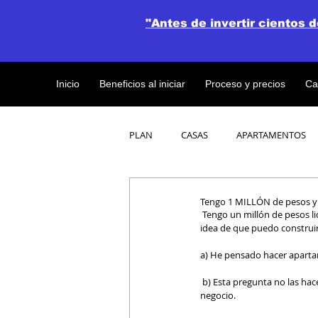
"Antes de invertir cientos 
Inicio
Beneficios al iniciar
Proceso y precios
Ca
PLAN
CASAS
APARTAMENTOS
CATALOGO DE CONCEPTO ABIERTO
Tengo 1 MILLÓN de pesos y
 Tengo un millón de pesos liquido en el banco y tambien tengo un terreno en desde hace mucho tiempo. Quisiera tener  una 
idea de que puedo construir
OBRAS DE CONSTRUCCION
a) He pensado hacer aparta
 b) Esta pregunta no las hacemos frecuentemente ya que vemos que invertir en un terreno siempre será una buena idea de 
negocio.  