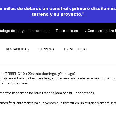
de miles de dólares en construir, primero diseñamos
terreno y su proyecto."
talogo de proyectos recientes
Testimoniales
¿Como se realiza 
RENTABILIDAD
TERRENO
PRESUPUESTO
PROYECTOS
OPEN CONCEPT PLAN 💎
 un TERRENO 10 x 20 santo domingo. ¿Que hago?
 y cuanto costaria.
mentos modernos no muy grandes para construir por etapas. 