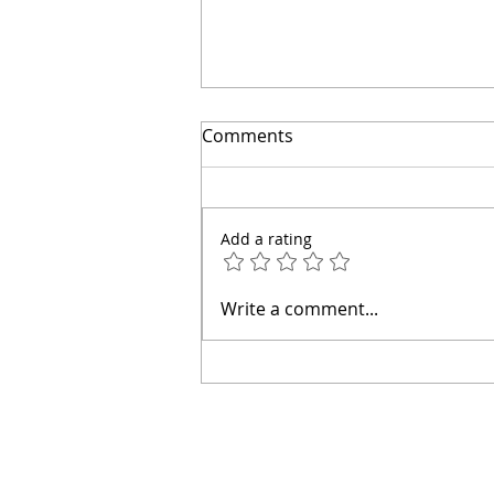
Comments
Add a rating
👋 Hola, soy el arquitecto
Write a comment...
Calderón.