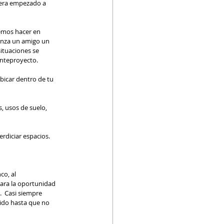
iera empezado a 
emos hacer en 
anza un amigo un 
ituaciones se 
nteproyecto. 
bicar dentro de tu 
diciar espacios.  
lara la oportunidad 
  Casi siempre 
ido hasta que no 