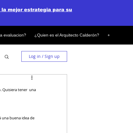
 la mejor estrategia para su
la evaluacion?
¿Quien es el Arquitecto Calderón?
+
Log in / Sign up