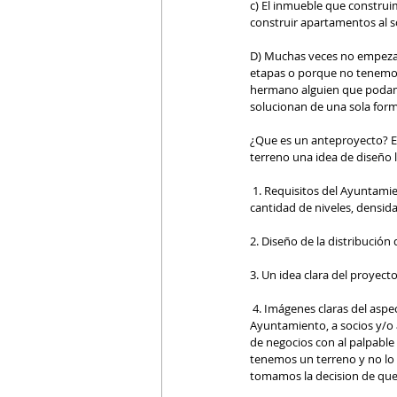
c) El inmueble que construi
construir apartamentos al so
D) Muchas veces no empezam
etapas o porque no tenemos
hermano alguien que podamo
solucionan de una sola form
¿Que es un anteproyecto? En
terreno una idea de diseño l
 1. Requisitos del Ayuntamiento del municipio que corresponde su terreno para ver datos como linderos, usos de suelo, 
cantidad de niveles, densida
2. Diseño de la distribución
3. Un idea clara del proyect
 4. Imágenes claras del aspecto exterior e interior y datos del presupuesto para poder presentarlo al Banco, al 
Ayuntamiento, a socios y/o a
de negocios con al palpable 
tenemos un terreno y no lo
tomamos la decision de que 