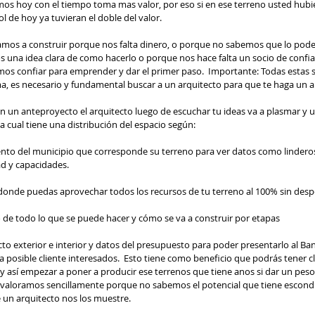
mos hoy con el tiempo toma mas valor, por eso si en ese terreno usted hub
l de hoy ya tuvieran el doble del valor.  
os a construir porque nos falta dinero, o porque no sabemos que lo pod
 una idea clara de como hacerlo o porque nos hace falta un socio de confi
s confiar para emprender y dar el primer paso.  Importante: Todas estas s
a, es necesario y fundamental buscar a un arquitecto para que te haga un a
 un anteproyecto el arquitecto luego de escuchar tu ideas va a plasmar y u
a cual tiene una distribución del espacio según: 
d y capacidades.  
 donde puedas aprovechar todos los recursos de tu terreno al 100% sin desper
o de todo lo que se puede hacer y cómo se va a construir por etapas 
 posible cliente interesados.  Esto tiene como beneficio que podrás tener c
y así empezar a poner a producir ese terrenos que tiene anos si dar un peso.
 valoramos sencillamente porque no sabemos el potencial que tiene escond
un arquitecto nos los muestre. 