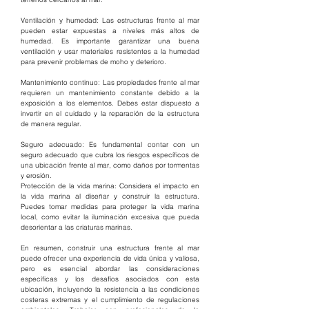
Ventilación y humedad: Las estructuras frente al mar 
pueden estar expuestas a niveles más altos de 
humedad. Es importante garantizar una buena 
ventilación y usar materiales resistentes a la humedad 
para prevenir problemas de moho y deterioro.
Mantenimiento continuo: Las propiedades frente al mar 
requieren un mantenimiento constante debido a la 
exposición a los elementos. Debes estar dispuesto a 
invertir en el cuidado y la reparación de la estructura 
de manera regular.
Seguro adecuado: Es fundamental contar con un 
seguro adecuado que cubra los riesgos específicos de 
una ubicación frente al mar, como daños por tormentas 
y erosión.
Protección de la vida marina: Considera el impacto en 
la vida marina al diseñar y construir la estructura. 
Puedes tomar medidas para proteger la vida marina 
local, como evitar la iluminación excesiva que pueda 
desorientar a las criaturas marinas.
En resumen, construir una estructura frente al mar 
puede ofrecer una experiencia de vida única y valiosa, 
pero es esencial abordar las consideraciones 
específicas y los desafíos asociados con esta 
ubicación, incluyendo la resistencia a las condiciones 
costeras extremas y el cumplimiento de regulaciones 