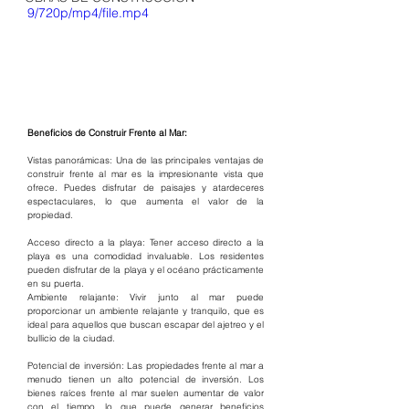
9/720p/mp4/file.mp4
Beneficios de Construir Frente al Mar:
Vistas panorámicas: Una de las principales ventajas de 
construir frente al mar es la impresionante vista que 
ofrece. Puedes disfrutar de paisajes y atardeceres 
espectaculares, lo que aumenta el valor de la 
propiedad.
Acceso directo a la playa: Tener acceso directo a la 
playa es una comodidad invaluable. Los residentes 
pueden disfrutar de la playa y el océano prácticamente 
en su puerta.
Ambiente relajante: Vivir junto al mar puede 
proporcionar un ambiente relajante y tranquilo, que es 
ideal para aquellos que buscan escapar del ajetreo y el 
bullicio de la ciudad.
Potencial de inversión: Las propiedades frente al mar a 
menudo tienen un alto potencial de inversión. Los 
bienes raíces frente al mar suelen aumentar de valor 
con el tiempo, lo que puede generar beneficios 