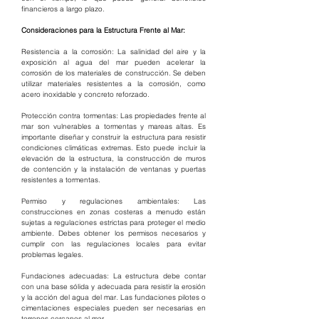
financieros a largo plazo.
Consideraciones para la Estructura Frente al Mar:
Resistencia a la corrosión: La salinidad del aire y la 
exposición al agua del mar pueden acelerar la 
corrosión de los materiales de construcción. Se deben 
utilizar materiales resistentes a la corrosión, como 
acero inoxidable y concreto reforzado.
Protección contra tormentas: Las propiedades frente al 
mar son vulnerables a tormentas y mareas altas. Es 
importante diseñar y construir la estructura para resistir 
condiciones climáticas extremas. Esto puede incluir la 
elevación de la estructura, la construcción de muros 
de contención y la instalación de ventanas y puertas 
resistentes a tormentas.
Permiso y regulaciones ambientales: Las 
construcciones en zonas costeras a menudo están 
sujetas a regulaciones estrictas para proteger el medio 
ambiente. Debes obtener los permisos necesarios y 
cumplir con las regulaciones locales para evitar 
problemas legales.
Fundaciones adecuadas: La estructura debe contar 
con una base sólida y adecuada para resistir la erosión 
y la acción del agua del mar. Las fundaciones pilotes o 
cimentaciones especiales pueden ser necesarias en 
terrenos cercanos al mar.