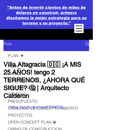
"Antes de invertir cientos de miles de
dólares en construir, primero
diseñamos la mejor estrategia para su
terreno y su proyecto."
Post
PLAN
Villa Altagracia 🇩🇴 ¡A MIS
PLAN
25 AÑOS! tengo 2
CASAS
TERRENOS, ¿AHORA QUÉ
APARTAMENTOS
SIGUE? 🤔 | Arquitecto
RENTABILIDAD
TERRENO
Calderon
PRESUPUESTO
https://youtu.be/npvtHTYeE9k
CATALOGO DE CONCEPTO ABIERTO
PROYECTOS
OPEN CONCEPT PLAN 💎
OBRAS DE CONSTRUCCION