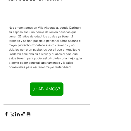
Nos encontramos en Villa Altagracia, donde Darling y 
su esposa son una pareja de recien casados que 
tienen 25 años de edad, los cuales ya tienen 2 
terrenos y se han puesto a pensar el cómo sacarle el 
mayor provecho monetario a estos terrenos y no 
dejarlos como un pasivo, es por ell que el Arquitecto 
Claderón escucha su historia y cuál es el plan que 
estos tienen, para poder así brindarles una mejor guía 
a cómo poder construir apartamentos y locales 
comerciales para asi tener mayor rentabilidad. 
¿HABLAMOS?