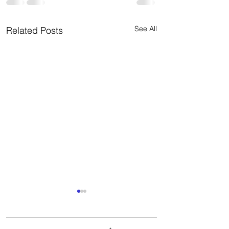
See All
Related Posts
Como lograr que t
diseño sea rentabl
Arquitecto Calder