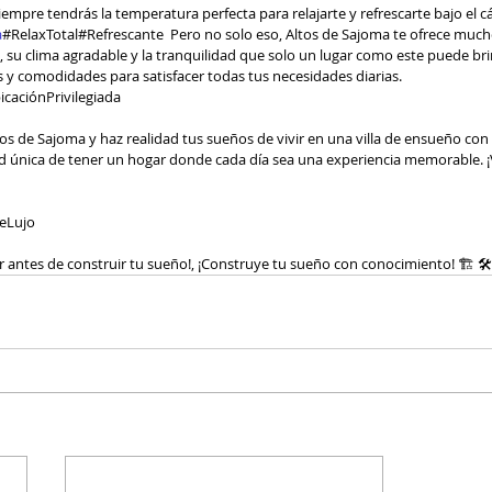
mpre tendrás la temperatura perfecta para relajarte y refrescarte bajo el cál
a
#RelaxTotal#Refrescante  Pero no solo eso, Altos de Sajoma te ofrece much
, su clima agradable y la tranquilidad que solo un lugar como este puede br
s y comodidades para satisfacer todas tus necesidades diarias. 
caciónPrivilegiada 
 única de tener un hogar donde cada día sea una experiencia memorable. ¡V
eLujo
er antes de construir tu sueño!, ¡Construye tu sueño con conocimiento! 🏗 