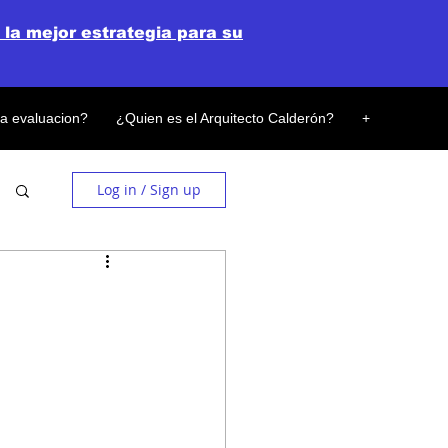
 la mejor estrategia para su
la evaluacion?
¿Quien es el Arquitecto Calderón?
+
Log in / Sign up