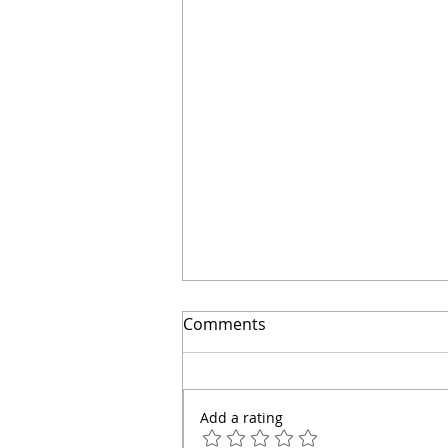
El secreto para ahorrar
Comments
miles | Arquitecto Calderon
Add a rating