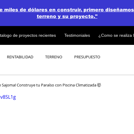
de miles de dólares en construir, primero diseñamos
terreno y su proyecto."
talogo de proyectos recientes
Testimoniales
¿Como se realiza 
RENTABILIDAD
TERRENO
PRESUPUESTO
PROYECTOS
OPEN CONCEPT PLAN 💎
de Sajoma! Construye tu Paraíso con Piscina Climatizada 🤯
uv8SL1g