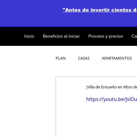
"Antes de invertir cientos 
Inicio
Beneficios al iniciar
Proceso y precios
Ca
PLAN
CASAS
APARTAMENTOS
CATALOGO DE CONCEPTO ABIERTO
¡Villa de Ensueño en Altos 
https://youtu.be/JsIO
OBRAS DE CONSTRUCCION