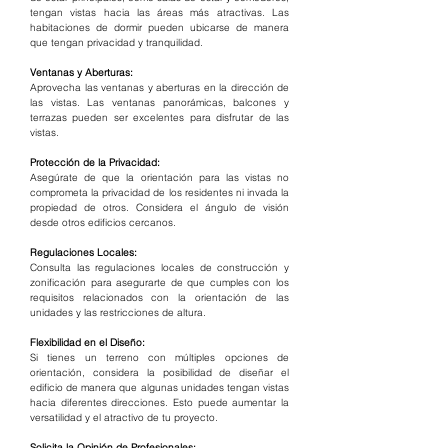
tengan vistas hacia las áreas más atractivas. Las 
habitaciones de dormir pueden ubicarse de manera 
que tengan privacidad y tranquilidad.
Ventanas y Aberturas:
Aprovecha las ventanas y aberturas en la dirección de 
las vistas. Las ventanas panorámicas, balcones y 
terrazas pueden ser excelentes para disfrutar de las 
vistas.
Protección de la Privacidad:
Asegúrate de que la orientación para las vistas no 
comprometa la privacidad de los residentes ni invada la 
propiedad de otros. Considera el ángulo de visión 
desde otros edificios cercanos.
Regulaciones Locales:
Consulta las regulaciones locales de construcción y 
zonificación para asegurarte de que cumples con los 
requisitos relacionados con la orientación de las 
unidades y las restricciones de altura.
Flexibilidad en el Diseño:
Si tienes un terreno con múltiples opciones de 
orientación, considera la posibilidad de diseñar el 
edificio de manera que algunas unidades tengan vistas 
hacia diferentes direcciones. Esto puede aumentar la 
versatilidad y el atractivo de tu proyecto.
Solicita la Opinión de Profesionales: