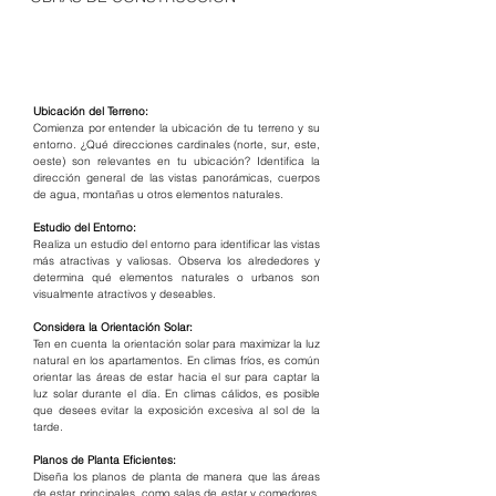
Ubicación del Terreno:
Comienza por entender la ubicación de tu terreno y su 
entorno. ¿Qué direcciones cardinales (norte, sur, este, 
oeste) son relevantes en tu ubicación? Identifica la 
dirección general de las vistas panorámicas, cuerpos 
de agua, montañas u otros elementos naturales.
Estudio del Entorno:
Realiza un estudio del entorno para identificar las vistas 
más atractivas y valiosas. Observa los alrededores y 
determina qué elementos naturales o urbanos son 
visualmente atractivos y deseables.
Considera la Orientación Solar:
Ten en cuenta la orientación solar para maximizar la luz 
natural en los apartamentos. En climas fríos, es común 
orientar las áreas de estar hacia el sur para captar la 
luz solar durante el día. En climas cálidos, es posible 
que desees evitar la exposición excesiva al sol de la 
tarde.
Planos de Planta Eficientes:
Diseña los planos de planta de manera que las áreas 
de estar principales, como salas de estar y comedores, 