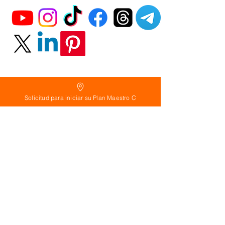
Solicitud para iniciar su Plan Maestro C
Política
de Reembolso:
Políticas de seguridad:
Preguntas frecuentes:
©
2026
Calderon Arquitectos
Arquitectura Concepto Abierto AC
A