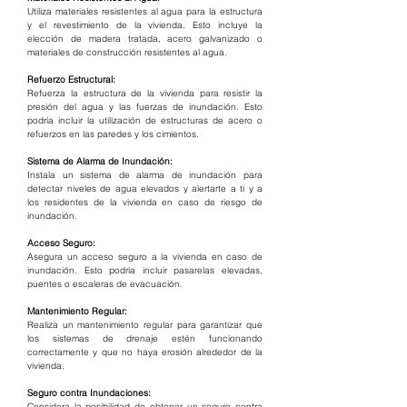
Utiliza materiales resistentes al agua para la estructura 
y el revestimiento de la vivienda. Esto incluye la 
elección de madera tratada, acero galvanizado o 
materiales de construcción resistentes al agua.
Refuerzo Estructural:
Refuerza la estructura de la vivienda para resistir la 
presión del agua y las fuerzas de inundación. Esto 
podría incluir la utilización de estructuras de acero o 
refuerzos en las paredes y los cimientos.
Sistema de Alarma de Inundación:
Instala un sistema de alarma de inundación para 
detectar niveles de agua elevados y alertarte a ti y a 
los residentes de la vivienda en caso de riesgo de 
inundación.
Acceso Seguro:
Asegura un acceso seguro a la vivienda en caso de 
inundación. Esto podría incluir pasarelas elevadas, 
puentes o escaleras de evacuación.
Mantenimiento Regular:
Realiza un mantenimiento regular para garantizar que 
los sistemas de drenaje estén funcionando 
correctamente y que no haya erosión alrededor de la 
vivienda.
Seguro contra Inundaciones:
Considera la posibilidad de obtener un seguro contra 