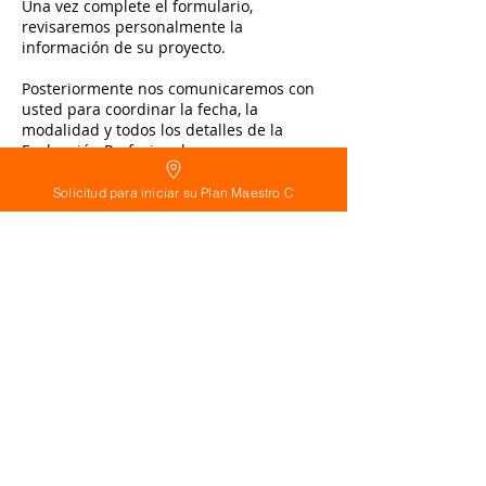
Una vez complete el formulario,
revisaremos personalmente la
información de su proyecto.
Posteriormente nos comunicaremos con
usted para coordinar la fecha, la
modalidad y todos los detalles de la
Evaluación Profesional.
Cuando la reserva quede confirmada
Solicitud para iniciar su Plan Maestro C
mediante el pago correspondiente,
prepararemos previamente su caso para
aprovechar al máximo el tiempo de la
evaluación.
Detalles de contacto
+ 8099120914
equipo@calderonarquitecto.com
Arquitecto Calderon, Santo Domingo,