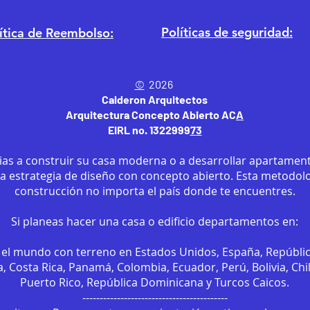
Políticas de seguridad:
ítica
de Reembolso:
©
2026
Calderon Arquitectos
Arquitectura Concepto Abierto AC
A
EIRL no. 1322999
7
3
ias a construir su casa moderna o a desarrollar apartament
sa estrategia de diseño con concepto abierto. Esta metodol
construcción no importa el país donde te encuentres.
Si planeas hacer una casa o edificio departamentos en:
el mundo con terreno en Estados Unidos, España, Repúbli
, Costa Rica, Panamá, Colombia, Ecuador, Perú, Bolivia, Chi
Puerto Rico, República Dominicana y Turcos Caicos.
------------------------------------------