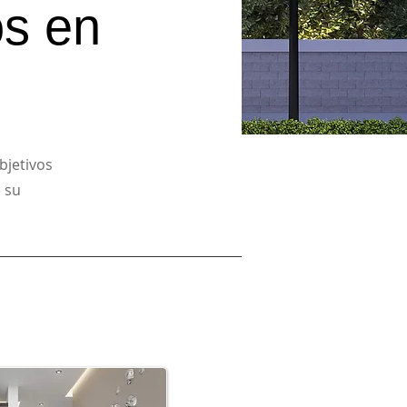
os en
bjetivos
e su