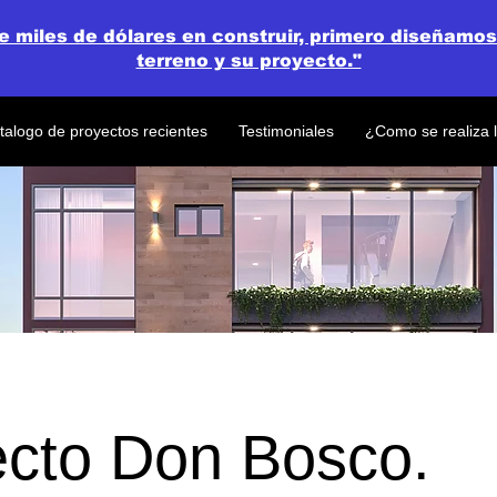
de miles de dólares en construir, primero diseñamos
terreno y su proyecto."
talogo de proyectos recientes
Testimoniales
¿Como se realiza 
ecto Don Bosco.