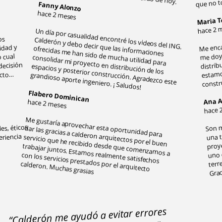
que no t
Fanny Alonzo
hace 2 meses
Maria T
hace 2 
Un día por casualidad encontré los videos del ING.
Calderón y debo decir que las informaciones
ofrecidas me han sido de mucha utilidad para
consolidar mi proyecto en distribución de los
espacios y posterior construcción. Agradezco este
Me enca
os
idad y
me doy
distrib
 cual
estamo
decisión
constr
ecto…
grandioso aporte ingeniero. ¡ Saludos!
Flabero Dominican
Ana A
hace 2 meses
hace 
Son m
Me gustaría aprovechar esta oportunidad para
dar las gracias a calderon arquitectos por el buen
servicio que he recibido desde que comenzamos a
trabajar juntos. Estamos realmente satisfechos
con los servicios prestados por el arquitecto
es, éticos
una t
proy
eriencia
uno 
terr
calderon. Muchas grasias
Grac
​
“Calderón me ayudó a evitar errores