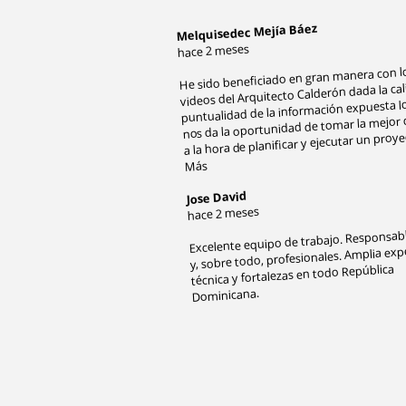
Melquisedec Mejía Báez
hace 2 meses
He sido beneficiado en gran manera con l
videos del Arquitecto Calderón dada la cal
puntualidad de la información expuesta lo
nos da la oportunidad de tomar la mejor 
a la hora de planificar y ejecutar un proy
Más
Jose David
hace 2 meses
Excelente equipo de trabajo. Responsabl
y, sobre todo, profesionales. Amplia exp
técnica y fortalezas en todo República
Dominicana.
​
​
​
​