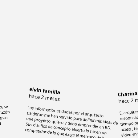
elvin familia
Charina
hace 2 meses
hace 2 
o, se
El arquite
Las informaciones dadas por el arquitecto
Calderon me han servido para definir mis ideas de
que proyecto quiero y debo emprender en RD.
Sus diseños de concepto abierto lo hacen un
orazón
responsabl
uesto
tiempo pa
aceso , t
l
video en
competidor de lo que exige el mercado de hoy.