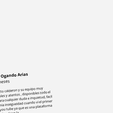
 Ogando Arias
meses
cto calderon y su equipo muy
es y atentos , disponibles todo el
ra cualquier duda e inquietud, facil
enia insegueidad cuando vi el primer
 you tube ya que es una plataforma