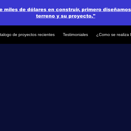
de miles de dólares en construir, primero diseñamos
terreno y su proyecto."
talogo de proyectos recientes
Testimoniales
¿Como se realiza 