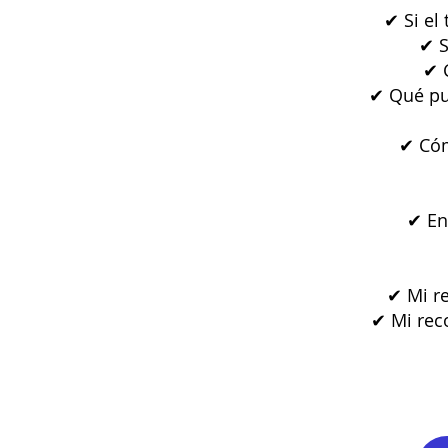
✔ Si el
✔ S
✔ C
✔ Qué pue
✔ Cóm
✔ En
✔ Mi r
✔ Mi rec