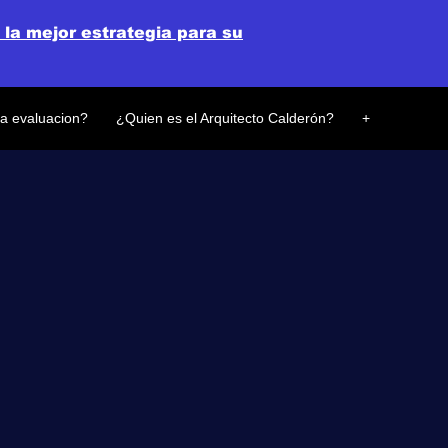
 la mejor estrategia para su
la evaluacion?
¿Quien es el Arquitecto Calderón?
+