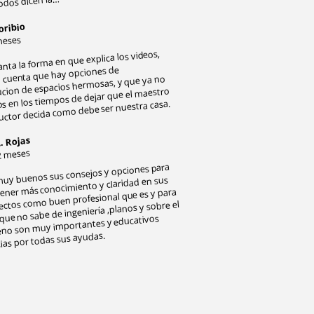
odos dicen la…
oribio
meses
nta la forma en que explica los videos,
 cuenta que hay opciones de
ucion de espacios hermosas, y que ya no
s en los tiempos de dejar que el maestro
uctor decida como debe ser nuestra casa.
. Rojas
2 meses
uy buenos sus consejos y opciones para
ener más conocimiento y claridad en sus
ectos como buen profesional que es y para
que no sabe de ingeniería ,planos y sobre el
eno son muy importantes y educativos
ias por todas sus ayudas.
​
​
​
​