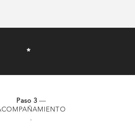
ESO *
Paso 3
—
ACOMPAÑAMIENTO
.