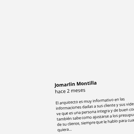
Jomarlin Montilla
​
hace 2 meses
El arquitecto es muy informativo en las
informaciones dadas a sus cliente y sus vide
ve que es una persona integra y de buen c
también sabe como ajustarse a los presup
de su cliente, siempre que le hablo para cua
quiera…