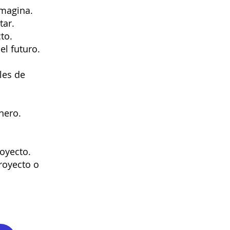
imagina.
tar.
to.
l futuro.
les de
nero.
oyecto.
royecto o