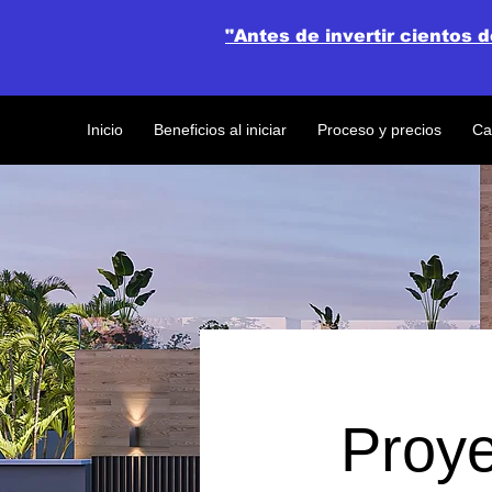
"Antes de invertir cientos 
Inicio
Beneficios al iniciar
Proceso y precios
Ca
Proye