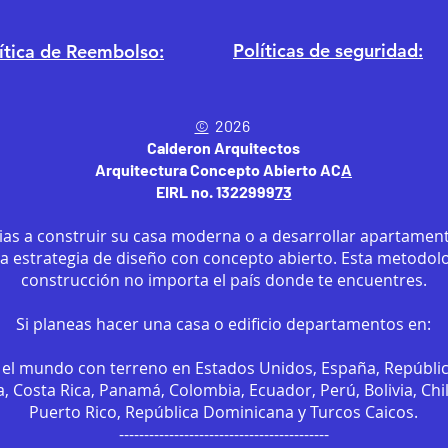
Políticas de seguridad:
ítica
de Reembolso:
©
2026
Calderon Arquitectos
Arquitectura Concepto Abierto AC
A
EIRL no. 1322999
7
3
ias a construir su casa moderna o a desarrollar apartament
sa estrategia de diseño con concepto abierto. Esta metodol
construcción no importa el país donde te encuentres.
Si planeas hacer una casa o edificio departamentos en:
el mundo con terreno en Estados Unidos, España, Repúbli
, Costa Rica, Panamá, Colombia, Ecuador, Perú, Bolivia, Chi
Puerto Rico, República Dominicana y Turcos Caicos.
------------------------------------------