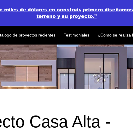
de miles de dólares en construir, primero diseñamos
terreno y su proyecto."
talogo de proyectos recientes
Testimoniales
¿Como se realiza 
cto Casa Alta -