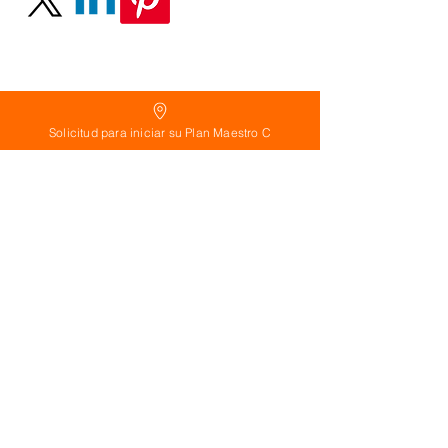
Solicitud para iniciar su Plan Maestro C
Política
de Reembolso:
Políticas de seguridad:
Preguntas frecuentes:
©
2026
Calderon Arquitectos
Arquitectura Concepto Abierto AC
A
EIRL no.
1322999
7
3
Ayudamos a las personas y familias a construir
su casa moderna o a desarrollar apartamentos
sencillos, básicos y pequeños para rentar. A