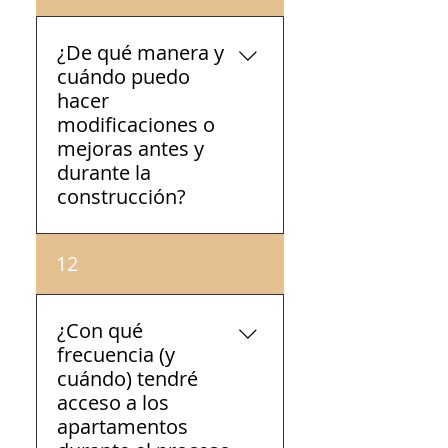
proyectos.
¿De qué manera y
cuándo puedo
hacer
modificaciones o
mejoras antes y
durante la
construcción?
Puede realizar todos los
12
cambios y mejoras que sea
necesario hasta que quede
perfecto. (Solo durante el
¿Con qué
proceso de diseño de los
frecuencia (y
planos.)
cuándo) tendré
acceso a los
apartamentos