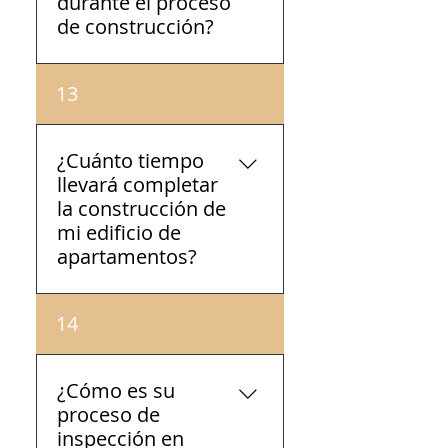
durante el proceso
de construcción?
Todo el tiempo tiene
13
acceso a su proyecto 24/7.
¿Cuánto tiempo
llevará completar
la construcción de
mi edificio de
apartamentos?
Depende directamente del
14
tamaño y la altura. En la
mayoría de los casos entre
6 meses a 1 año.
¿Cómo es su
proceso de
inspección en