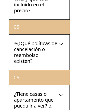
'Información a mostrar'.
incluido en el
precio?
Los precios en Whatsapp
05
✴️¿Qué políticas de
cancelación o
reembolso
existen?
Proceso de Reserva Para
06
reservar tu consulta,
completa el formulario en
nuestra página web y
¿Tiene casas o
recibirás confirmación por
apartamento que
correo electrónico y
pueda ir a ver? o,