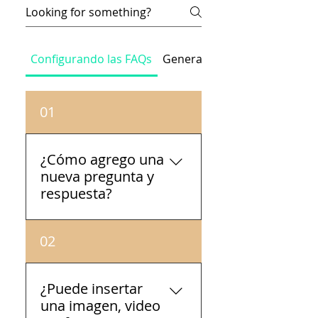
Configurando las FAQs
General
01
¿Cómo agrego una
nueva pregunta y
respuesta?
Para agregar una nueva
02
pregunta, sigue estos
pasos: Haz clic en el botón
de Administrar preguntas
¿Puede insertar
frecuentes Desde el panel
una imagen, video