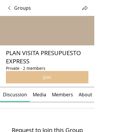
Groups
PLAN VISITA PRESUPUESTO
EXPRESS
Private
·
2 members
Join
Discussion
Media
Members
About
Request to Join this Group