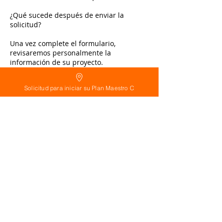
¿Qué sucede después de enviar la
solicitud?
Una vez complete el formulario,
revisaremos personalmente la
información de su proyecto.
Posteriormente nos comunicaremos con
Solicitud para iniciar su Plan Maestro C
usted para coordinar la fecha, la
modalidad y todos los detalles de la
Evaluación Profesional.
Cuando la reserva quede confirmada
mediante el pago correspondiente,
prepararemos previamente su caso para
aprovechar al máximo el tiempo de la
evaluación.
Detalles de contacto