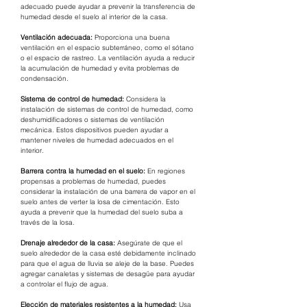
adecuado puede ayudar a prevenir la transferencia de 
humedad desde el suelo al interior de la casa.
Ventilación adecuada: 
Proporciona una buena 
ventilación en el espacio subterráneo, como el sótano 
o el espacio de rastreo. La ventilación ayuda a reducir 
la acumulación de humedad y evita problemas de 
condensación.
Sistema de control de humedad:
 Considera la 
instalación de sistemas de control de humedad, como 
deshumidificadores o sistemas de ventilación 
mecánica. Estos dispositivos pueden ayudar a 
mantener niveles de humedad adecuados en el 
interior.
Barrera contra la humedad en el suelo:
 En regiones 
propensas a problemas de humedad, puedes 
considerar la instalación de una barrera de vapor en el 
suelo antes de verter la losa de cimentación. Esto 
ayuda a prevenir que la humedad del suelo suba a 
través de la losa.
Drenaje alrededor de la casa: 
Asegúrate de que el 
suelo alrededor de la casa esté debidamente inclinado 
para que el agua de lluvia se aleje de la base. Puedes 
agregar canaletas y sistemas de desagüe para ayudar 
a controlar el flujo de agua.
Elección de materiales resistentes a la humedad:
 Usa 