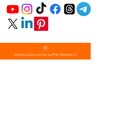
Solicitud para iniciar su Plan Maestro C
Política
de Reembolso:
Políticas de seguridad:
Preguntas frecuentes:
©
2026
Calderon Arquitectos
Arquitectura Concepto Abierto AC
A