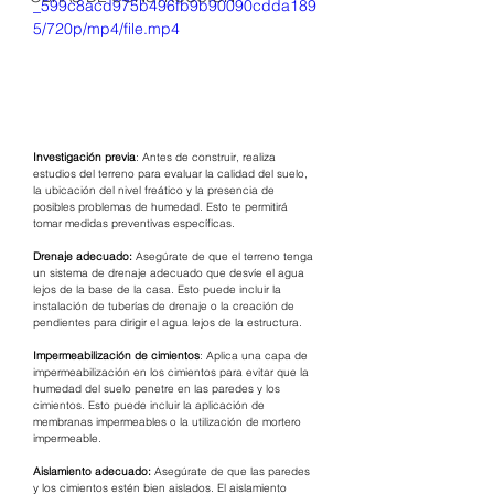
_599c8acd975b496fb9b90090cdda189
5/720p/mp4/file.mp4
Investigación previa
: Antes de construir, realiza 
estudios del terreno para evaluar la calidad del suelo, 
la ubicación del nivel freático y la presencia de 
posibles problemas de humedad. Esto te permitirá 
tomar medidas preventivas específicas.
Drenaje adecuado:
 Asegúrate de que el terreno tenga 
un sistema de drenaje adecuado que desvíe el agua 
lejos de la base de la casa. Esto puede incluir la 
instalación de tuberías de drenaje o la creación de 
pendientes para dirigir el agua lejos de la estructura.
Impermeabilización de cimientos
: Aplica una capa de 
impermeabilización en los cimientos para evitar que la 
humedad del suelo penetre en las paredes y los 
cimientos. Esto puede incluir la aplicación de 
membranas impermeables o la utilización de mortero 
impermeable.
Aislamiento adecuado:
 Asegúrate de que las paredes 
y los cimientos estén bien aislados. El aislamiento 